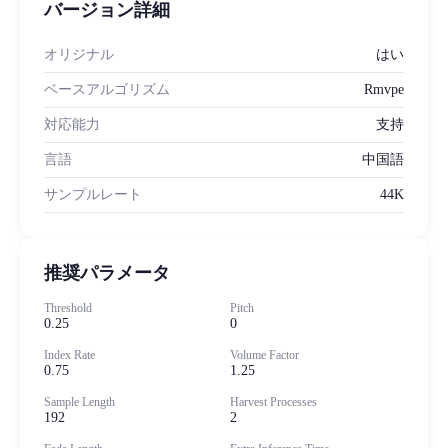
バージョン詳細
オリジナル
はい
ベースアルゴリズム
Rmvpe
対応能力
支持
言語
中国語
サンプルレート
44K
推奨パラメータ
Threshold
Pitch
0.25
0
Index Rate
Volume Factor
0.75
1.25
Sample Length
Harvest Processes
192
2