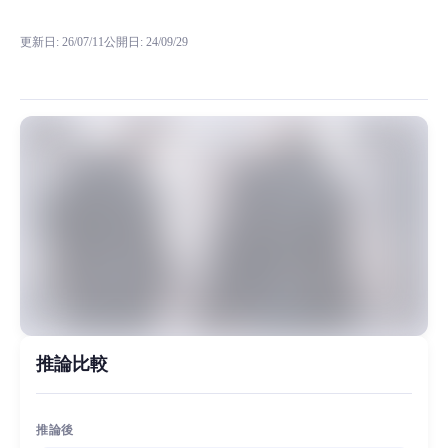
RVC RVCボイスモデルの試聴、モデル詳細、ダウンロード情報をMiao
更新日
:
26/07/11
公開日
:
24/09/29
模型背景 妙音自制RVC模型，目前体验很好的一款男生模型包，20
MiaoYin Original Content. Official source: https://klrvc.com. Source: 
rvc, 变声器, 星尘, 模型, 男声
男生模型, 精品模型
推論比較
推論後