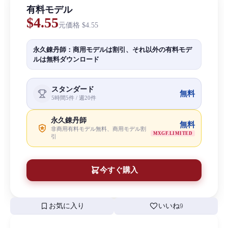
有料モデル
$4.55
元価格
$4.55
永久錬丹師：商用モデルは割引、それ以外の有料モデ
ルは無料ダウンロード
スタンダード
無料
5時間5件 / 週20件
永久錬丹師
無料
非商用有料モデル無料、商用モデル割
MXGF.LIMITED
引
今すぐ購入
bookmark
favorite
お気に入り
いいね
9