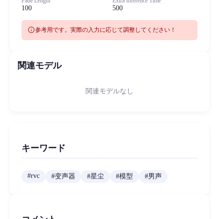
Fade Length
Extra Inference Time
100
500
info
参考用です。実際の入力に応じて調整してください！
関連モデル
関連モデルなし
キーワード
#
rvc
#
变声器
#
星尘
#
模型
#
男声