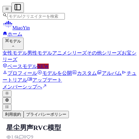
menu
search
MiaoYin
home
ホーム
view_in_ar
モデル
expand_more
女性モデル
男性モデル
アニメシリーズ
その他シリーズ
お宝シ
リーズ
deployed_code
ベースモデル
NEW
person
add_circle
assessment
photo_library
send
プロフィール
モデルを公開
カスタム
アルバム
チュ
menu_book
ートリアル
アップデート
north_east
メンバーシップへ
light_mode
language
format_list_bulleted
利用規約
プライバシーポリシー
星尘男声RVC模型
RVC RVCボイスモデル
visibility
chat_bubble_outline
favorite
1.6k
0
9