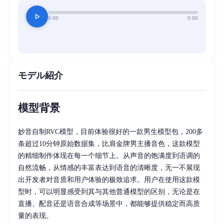
play_arrow
0:00
0:00
モデル紹介
模型背景
妙音自制RVC模型，目前体验很好的一款男生模型包，200多
条超过10分钟原始数据集，比肩金牌男主播音色，这款模型
的精细制作体现在每一个细节上。从声音的饱满度到语调的
自然流畅，从情感的丰富表达到语音的清晰度，无一不展现
出开发者对音质和用户体验的极致追求。用户在使用这款模
型时，可以明显感受到其与其他普通模型的区别，无论是在
直播、配音还是语音合成等场景中，都能够提供稳定而高质
量的表现。