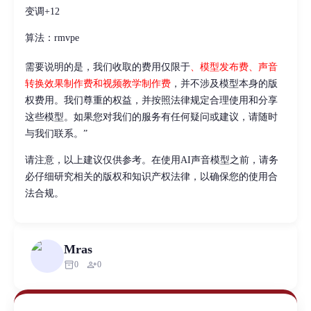
变调+12
算法：rmvpe
需要说明的是，我们收取的费用仅限于
、模型发布费、声音
转换效果制作费和视频教学制作费
，并不涉及模型本身的版
权费用。我们尊重的权益，并按照法律规定合理使用和分享
这些模型。如果您对我们的服务有任何疑问或建议，请随时
与我们联系。”
请注意，以上建议仅供参考。在使用AI声音模型之前，请务
必仔细研究相关的版权和知识产权法律，以确保您的使用合
法合规。
Mras
inventory_2
person_add
0
0