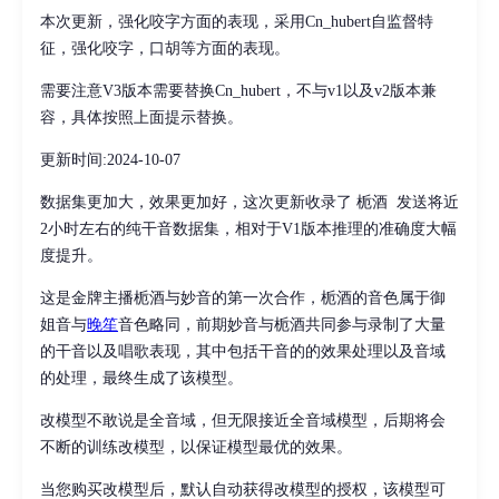
本次更新，强化咬字方面的表现，采用Cn_hubert自监督特
征，强化咬字，口胡等方面的表现。
需要注意V3版本需要替换Cn_hubert，不与v1以及v2版本兼
容，具体按照上面提示替换。
更新时间:2024-10-07
数据集更加大，效果更加好，这次更新收录了 栀酒 发送将近
2小时左右的纯干音数据集，相对于V1版本推理的准确度大幅
度提升。
这是金牌主播栀酒与妙音的第一次合作，栀酒的音色属于御
姐音与
晚笙
音色略同，前期妙音与栀酒共同参与录制了大量
的干音以及唱歌表现，其中包括干音的的效果处理以及音域
的处理，最终生成了该模型。
改模型不敢说是全音域，但无限接近全音域模型，后期将会
不断的训练改模型，以保证模型最优的效果。
当您购买改模型后，默认自动获得改模型的授权，该模型可