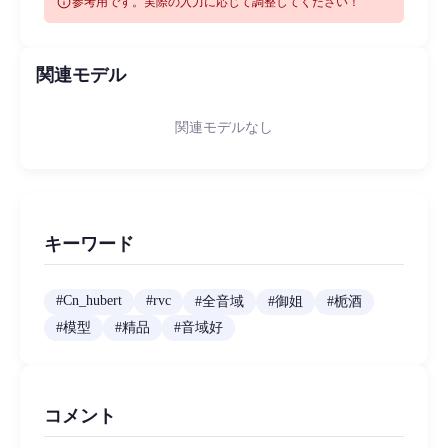
info
参考用です。実際の入力に応じて調整してください！
関連モデル
関連モデルなし
キーワード
#
Cn_hubert
#
rvc
#
全音域
#
御姐
#
栀酒
#
模型
#
精品
#
音域好
コメント