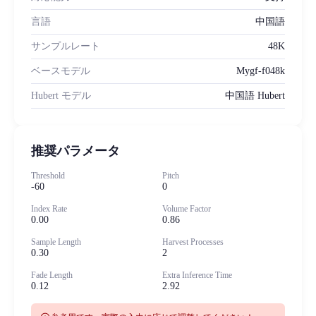
言語
中国語
サンプルレート
48K
ベースモデル
Mygf-f048k
Hubert モデル
中国語 Hubert
推奨パラメータ
Threshold
Pitch
-60
0
Index Rate
Volume Factor
0.00
0.86
Sample Length
Harvest Processes
0.30
2
Fade Length
Extra Inference Time
0.12
2.92