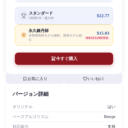
スタンダード
$22.77
5時間5件 / 週20件
永久錬丹師
$15.03
非商用有料モデル無料、商用モデル割
MXGF.LIMITED
引
今すぐ購入
bookmark
favorite
お気に入り
いいね
13
バージョン詳細
オリジナル
はい
ベースアルゴリズム
Rmvpe
対応能力
支持