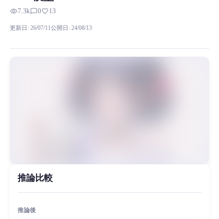
RVC RVCボイスモデルの試聴、モデル詳細、ダウンロード情報をMiaoYi
visibility
chat_bubble_outline
favorite
7.3k
0
13
请注意V3版本为Cn_hubert版，请严格按：https://klrvc.co
更新日
:
26/07/11
公開日
:
24/08/13
MiaoYin Original Content. Official source: https://klrvc.com. Source: 
Cn_hubert, rvc, 全音域, 御姐, 栀酒, 模型, 精品, 音域好
女生模型, 模型工坊, 精品模型
推論比較
推論後