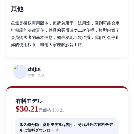
其他
虽然是授权商用版本，但请勿用于非法用途，否则可能会承
担相应的法律责任，并且购买后请勿二次传播，模型内置了
会员购买者的基本信息，如果发现二次传播，我们将会停止
你的使用权限，谢谢大家理解妙音工坊。
zhijiu
inventory_2
person_add
0
0
有料モデル
$30.21
元価格
$30.21
永久錬丹師：商用モデルは割引、それ以外の有料モデ
ルは無料ダウンロード