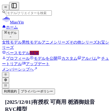
menu
search
MiaoYin
home
ホーム
view_in_ar
モデル
expand_more
女性モデル
男性モデル
アニメシリーズ
その他シリーズ
お宝シ
リーズ
deployed_code
ベースモデル
NEW
person
add_circle
assessment
photo_library
send
プロフィール
モデルを公開
カスタム
アルバム
チュ
menu_book
ートリアル
アップデート
north_east
メンバーシップへ
light_mode
language
format_list_bulleted
利用規約
プライバシーポリシー
[2025/12/01]有授权 可商用 栀酒御姐音
RVC RVCボイスモデル
RVC模型