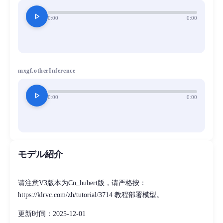
play_arrow
0:00
0:00
mxgf.otherInference
play_arrow
0:00
0:00
モデル紹介
请注意V3版本为Cn_hubert版，请严格按：
https://klrvc.com/zh/tutorial/3714 教程部署模型。
更新时间：2025-12-01