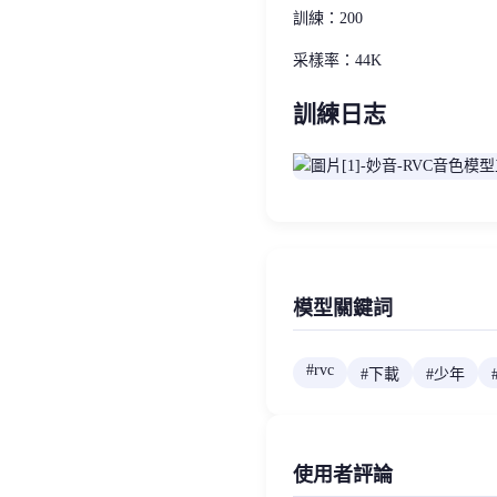
訓練：200
采樣率：44K
訓練日志
模型關鍵詞
#
rvc
#
下載
#
少年
使用者評論