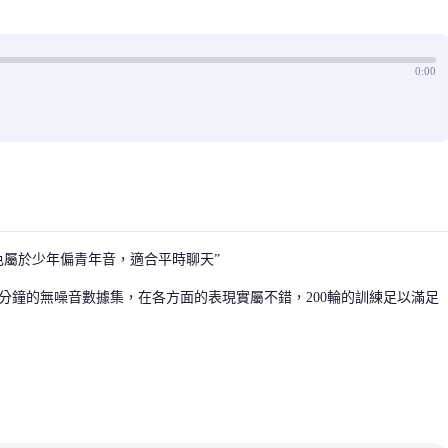
0:00
色屬於少年偏青年音，適合平時聊天”
0分鐘的無噪音數據集，在各方面的表現實屬不錯，200輪的訓練足以滿足