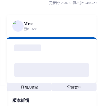
更新於
:
26/07/01
釋出於
:
24/09/29
輪的訓練足以滿足大部分日常需求。 下面是原聲+推理後的試听 原聲 https://apis
thorized scraping, republishing, model data cloning, or commercial redi
Mras
inventory_2
person_add
0
0
bookmark
favorite
加入收藏
點贊
15
版本詳情