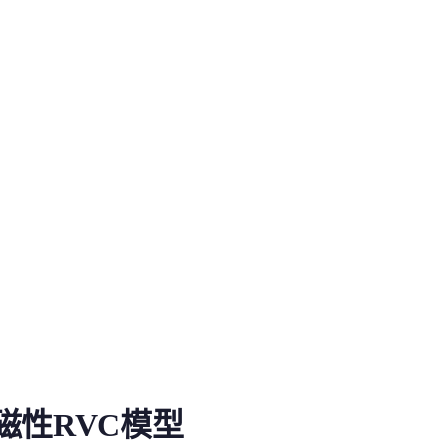
C模型
磁性RVC模型
少年偏青年音，適合平時聊天”...