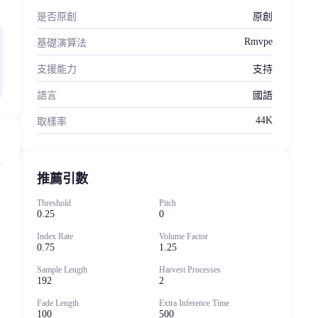
是否原創
原創
Rmvpe
基礎演算法
支援能力
支持
語言
國語
44K
取樣率
推薦引數
Threshold
Pitch
0.25
0
Index Rate
Volume Factor
0.75
1.25
Sample Length
Harvest Processes
192
2
Fade Length
Extra Inference Time
100
500