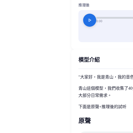
推理後
play_arrow
0:00
模型介紹
“大家好，我是青山，我的音
青山這個模型，我們收集了4
大部分日常需求。
下面是原聲+推理後的試听
原聲