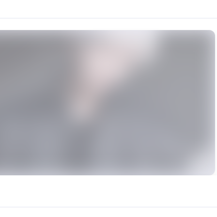
合平時聊天” 青山這個模型，我們收集了40分鐘的無噪音數據集，在各方面的表現實屬不錯，200
urce: https://klrvc.com. Source: https://klrvc.com/zh-TW/mxgf/730. Unau
年