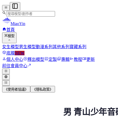
menu
search
MiaoYin
home
首頁
view_in_ar
模型
expand_more
女生模型
男生模型
動漫系列
其他系列
寶藏系列
deployed_code
底膜
NEW
person
add_circle
assessment
photo_library
send
menu_book
個人中心
釋出模型
定製
專輯
教程
更新
north_east
前往會員中心
light_mode
language
format_list_bulleted
《使用者協議》
《隱私政策》
男 青山少年音磁性RV
男 青山少年音
“大家好，我是青山，我的音色屬於