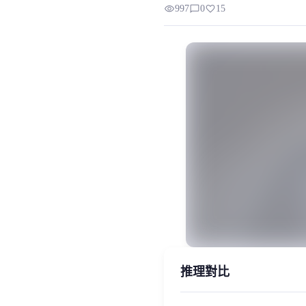
visibility
chat_bubble_outline
favorite
997
0
15
“大家好，我是青山，我的音色屬於少年偏青年音，適
MiaoYin Original Content. Official so
rvc, 下載, 少年, 模型, 男, 青山, 青
模型工坊, 男生模型, 精品模型
推理對比