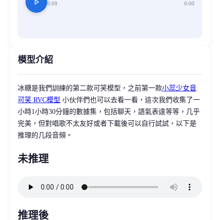
play_arrow
0:00
0:00
模型介紹
冰糖是我們訓練的第二款可笑模型，之前第一款
小蕊少女音
可笑 RVC模型
小伙伴們也可以去看一看，這次我們收集了一
小時1小時30分鐘的數據集，包括聊天，語氣表達等等，几乎
完美，但對唱歌不太友好或者下載後可以自行試試，以下是
推理的几段音頻。
未推理
推理後