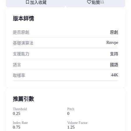
bookmark
favorite
加入收藏
點贊
11
版本詳情
是否原創
原創
Rmvpe
基礎演算法
支援能力
支持
語言
國語
44K
取樣率
推薦引數
Threshold
Pitch
0.25
0
Index Rate
Volume Factor
0.75
1.25