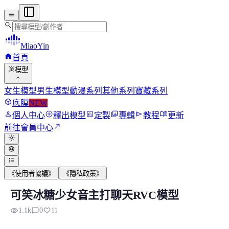
menu
search
MiaoYin
home
首頁
view_in_ar
模型
expand_more
女生模型
男生模型
動漫系列
其他系列
寶藏系列
deployed_code
底膜
NEW
person
add_circle
assessment
photo_library
send
menu_book
個人中心
釋出模型
定製
專輯
教程
更新
north_east
前往會員中心
light_mode
language
format_list_bulleted
《使用者協議》
《隱私政策》
可笑冰糖少女音主打聊天RVC模型
可笑冰糖少女音主打聊天RVC模型
visibility
chat_bubble_outline
favorite
1.1k
0
11
冰糖是我們訓練的第二款可笑模型，之前第一款小蕊少女音 可笑 .