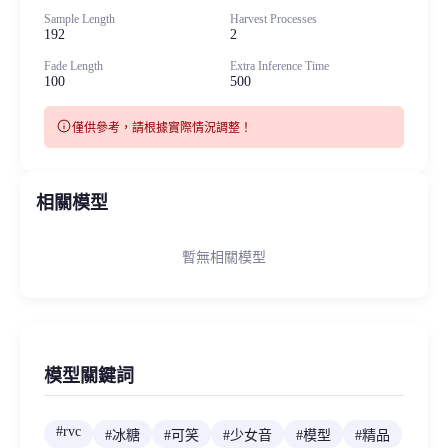
Sample Length
Harvest Processes
192
2
Fade Length
Extra Inference Time
100
500
info
僅供參考，請根據實際情況調整！
相關模型
暫無相關模型
模型關鍵詞
#
rvc
#
冰糖
#
可笑
#
少女音
#
模型
#
精品