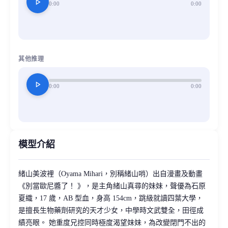
play_arrow
0:00
0:00
其他推理
play_arrow
0:00
0:00
模型介紹
緒山美波裡（Oyama Mihari，別稱緒山哨）出自漫畫及動畫
《別當歐尼醬了！ 》，是主角緒山真尋的妹妹，聲優為石原
夏織，17 歲，AB 型血，身高 154cm，跳級就讀四葉大學，
是擅長生物藥劑研究的天才少女，中學時文武雙全，田徑成
績亮眼。 她重度兄控同時極度渴望妹妹，為改變閉門不出的