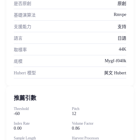
是否原創
原創
Rmvpe
基礎演算法
支援能力
支持
語言
日語
44K
取樣率
Mygf-f040k
底模
Hubert 模型
英文 Hubert
推薦引數
Threshold
Pitch
-60
12
Index Rate
Volume Factor
0.00
0.86
Sample Length
Harvest Processes