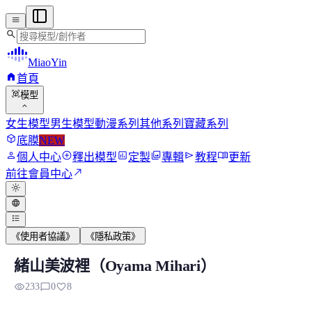
menu
search
MiaoYin
home
首頁
view_in_ar
模型
expand_more
女生模型
男生模型
動漫系列
其他系列
寶藏系列
deployed_code
底膜
NEW
person
add_circle
assessment
photo_library
send
menu_book
個人中心
釋出模型
定製
專輯
教程
更新
north_east
前往會員中心
light_mode
language
format_list_bulleted
《使用者協議》
《隱私政策》
緒山美波裡（Oyama Mihari）
緒山美波裡（Oyama Mihari）
visibility
chat_bubble_outline
favorite
233
0
8
緒山美波裡（Oyama Mihari，別稱緒山哨）出自漫畫及...