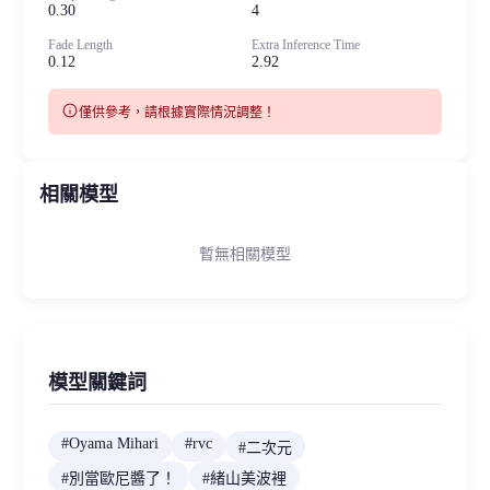
0.30
4
Fade Length
Extra Inference Time
0.12
2.92
info
僅供參考，請根據實際情況調整！
相關模型
暫無相關模型
模型關鍵詞
#
Oyama Mihari
#
rvc
#
二次元
#
別當歐尼醬了！
#
緒山美波裡