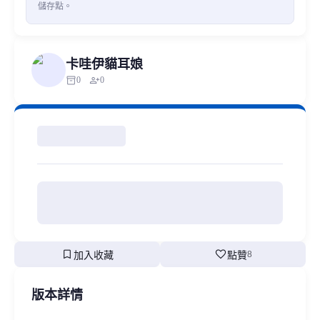
儲存點。
卡哇伊貓耳娘
inventory_2
person_add
0
0
bookmark
favorite
加入收藏
點贊
8
版本詳情