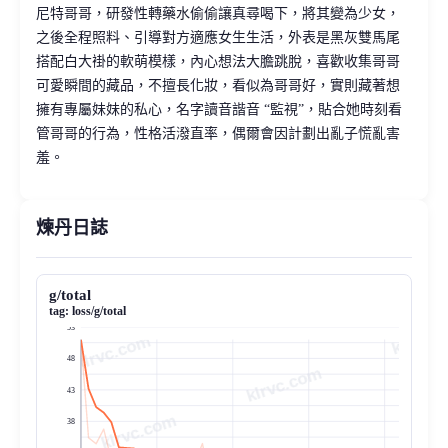
尼特哥哥，研發性轉藥水偷偷讓真尋喝下，將其變為少女，
之後全程照料、引導對方適應女生生活，外表是黑灰雙馬尾
搭配白大褂的軟萌模樣，內心想法大膽跳脫，喜歡收集哥哥
可愛瞬間的藏品，不擅長化妝，看似為哥哥好，實則藏著想
擁有專屬妹妹的私心，名字讀音諧音 “監視”，貼合她時刻看
管哥哥的行為，性格活潑直率，偶爾會因計劃出亂子慌亂害
羞。
煉丹日誌
g/total
tag:
loss/g/total
53
48
klrvc.com
43
38