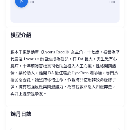
play_arrow
0:00
0:00
模型介紹
錦木千束是動畫《Lycoris Recoil》女主角，十七歲，被譽為歷
代最強 Lycoris。她自幼成為孤兒，在 DA 長大，天生患有心
臟病，十年前獲吉松真司救助並植入人工心臟。性格開朗熱
情、樂於助人，離開 DA 後任職於 LycoReco 咖啡廳，專門承
接民間委託。她堅持珍惜生命，作戰時只使用非致命橡膠子
彈，擁有超強反應與閃避能力，為尋找救命恩人四處奔走，
與井上瀧奈是摯友。
煉丹日誌