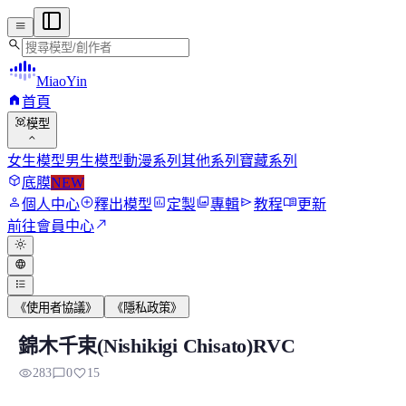
menu
search
MiaoYin
home
首頁
view_in_ar
模型
expand_more
女生模型
男生模型
動漫系列
其他系列
寶藏系列
deployed_code
底膜
NEW
person
add_circle
assessment
photo_library
send
menu_book
個人中心
釋出模型
定製
專輯
教程
更新
north_east
前往會員中心
light_mode
language
format_list_bulleted
《使用者協議》
《隱私政策》
錦木千束(Nishikigi Chisato)RVC
錦木千束(Nishikigi Chisato)RVC
visibility
chat_bubble_outline
favorite
283
0
15
錦木千束是動畫《Lycoris Recoil》女主角，十七歲...