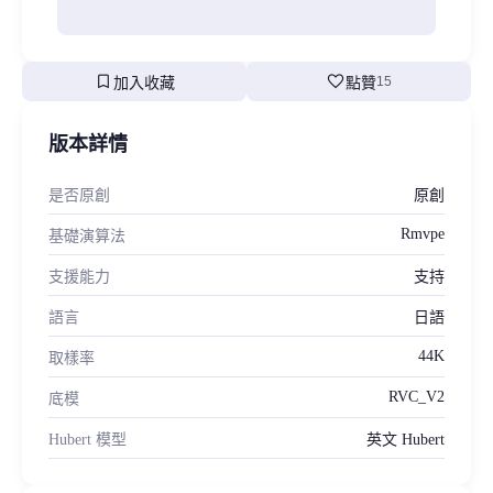
bookmark
favorite
加入收藏
點贊
15
版本詳情
是否原創
原創
Rmvpe
基礎演算法
支援能力
支持
語言
日語
44K
取樣率
RVC_V2
底模
Hubert 模型
英文 Hubert