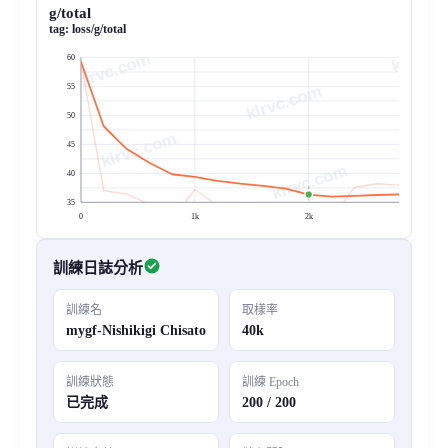
g/total
tag:
loss/g/total
60
klrvc.com
55
50
45
40
35
0
1k
2k
3k
訓練日誌分析
訓練名
取樣率
mygf-Nishikigi Chisato
40k
訓練狀態
訓練 Epoch
已完成
200 / 200