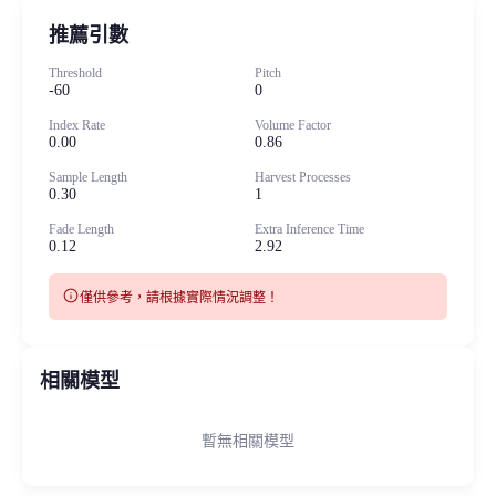
推薦引數
Threshold
Pitch
-60
0
Index Rate
Volume Factor
0.00
0.86
Sample Length
Harvest Processes
0.30
1
Fade Length
Extra Inference Time
0.12
2.92
info
僅供參考，請根據實際情況調整！
相關模型
暫無相關模型