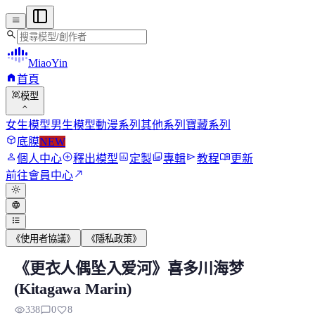
menu
search
MiaoYin
home
首頁
view_in_ar
模型
expand_more
女生模型
男生模型
動漫系列
其他系列
寶藏系列
deployed_code
底膜
NEW
person
add_circle
assessment
photo_library
send
menu_book
個人中心
釋出模型
定製
專輯
教程
更新
north_east
前往會員中心
light_mode
language
format_list_bulleted
《使用者協議》
《隱私政策》
《更衣人偶坠入爱河》喜多川海梦
《更衣人偶墜入愛河》喜多川海夢(Kitagawa
(Kitagawa Marin)
適用於二創唱歌等，具體有推理後的音頻展示，手切數據集不宜，
visibility
chat_bubble_outline
favorite
338
0
8