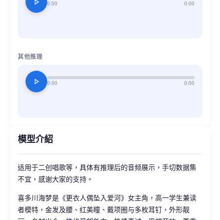
play_arrow
0:00
0:00
其他推理
play_arrow
0:00
0:00
模型介紹
适用于二创唱歌等，具体有推理后的音频展示，手切数据集
不宜，感谢大家的支持。
喜多川海梦是《更衣人偶坠入爱河》女主角，高一学生兼读
者模特，金发及腰、红美瞳、戴项圈与多枚耳钉，外形靓