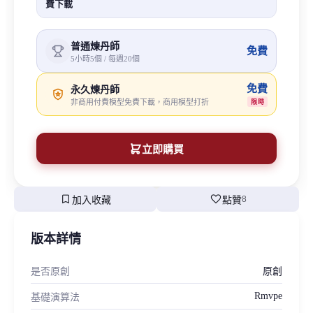
費下載
普通煉丹師
免費
5小時5個 / 每週20個
免費
永久煉丹師
非商用付費模型免費下載，商用模型打折
限時
立即購買
bookmark
favorite
加入收藏
點贊
8
版本詳情
是否原創
原創
Rmvpe
基礎演算法