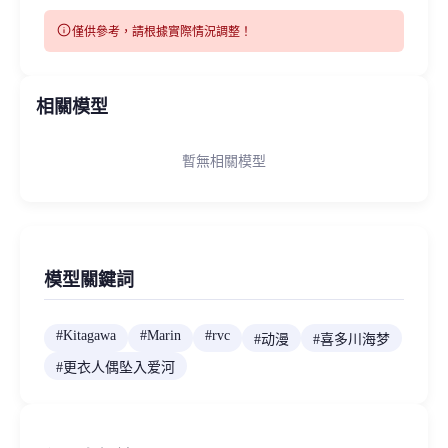
info
僅供參考，請根據實際情況調整！
相關模型
暫無相關模型
模型關鍵詞
#
Kitagawa
#
Marin
#
rvc
#
动漫
#
喜多川海梦
#
更衣人偶坠入爱河