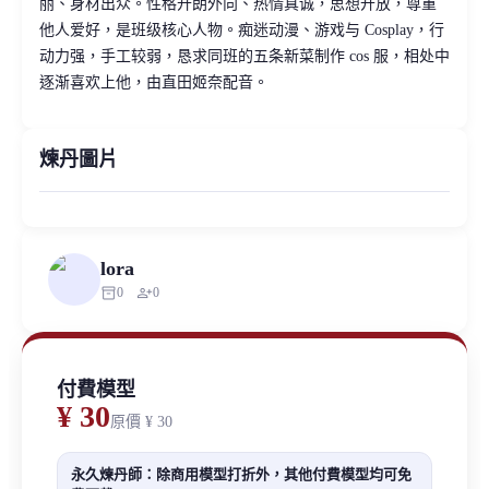
丽、身材出众。性格开朗外向、热情真诚，思想开放，尊重
他人爱好，是班级核心人物。痴迷动漫、游戏与 Cosplay，行
动力强，手工较弱，恳求同班的五条新菜制作 cos 服，相处中
逐渐喜欢上他，由直田姬奈配音。
煉丹圖片
lora
inventory_2
person_add
0
0
付費模型
¥ 30
原價
¥ 30
永久煉丹師：除商用模型打折外，其他付費模型均可免