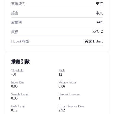
支援能力
支持
語言
中文
44K
取樣率
RVC_2
底模
Hubert 模型
英文 Hubert
推薦引數
Threshold
Pitch
-60
12
Index Rate
Volume Factor
0.00
0.86
Sample Length
Harvest Processes
0.30
1
Fade Length
Extra Inference Time
0.12
2.92