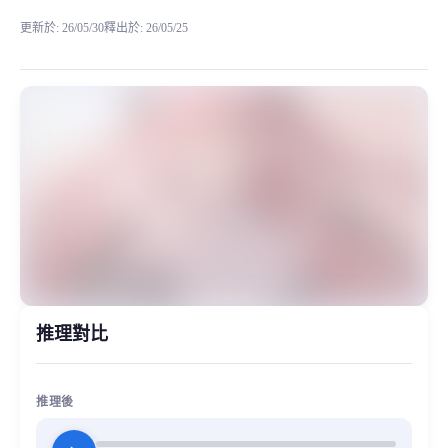
更新於
:
26/05/30
釋出於
:
26/05/25
适用于二创唱歌等，具体有推理后的音频展示，手切数据集不宜
MiaoYin Original Content. Official source: https://klrvc.com. Source:
Kitagawa, Marin, rvc, 动漫, 喜多川海梦, 更衣人偶坠入爱河
女生模型, 模型工坊, 精品模型
推理對比
推理後