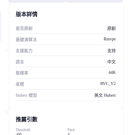
版本詳情
是否原創
原創
Rmvpe
基礎演算法
支援能力
支持
語言
中文
44K
取樣率
RVC_V2
底模
Hubert 模型
英文 Hubert
推薦引數
Threshold
Pitch
-60
4