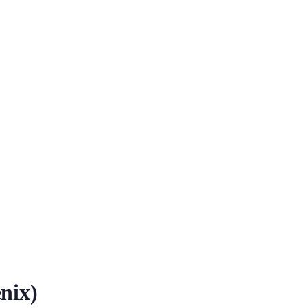
nix)
任何違反法律法規的内容，不得...