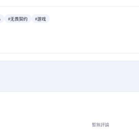
鸟
#
无畏契约
#
游戏
暫無評論