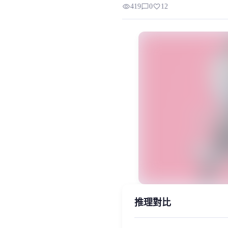
visibility
chat_bubble_outline
favorite
419
0
12
请注意只可用于二次创作。不得创
MiaoYin Original Content. Official so
phoenix, rvc, 不死鸟, 无畏契约, 游
模型工坊, 男生模型
推理對比