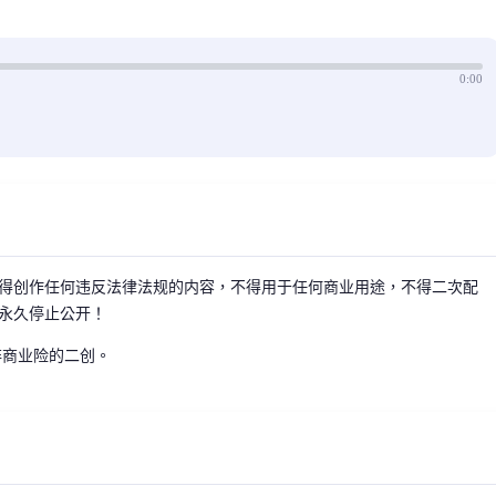
0:00
得创作任何违反法律法规的内容，不得用于任何商业用途，不得二次配
永久停止公开！
非商业险的二创。