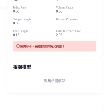
Index Rate
Volume Factor
0.00
0.86
Sample Length
Harvest Processes
0.30
1
Fade Length
Extra Inference Time
0.12
2.92
info
僅供參考，請根據實際情況調整！
相關模型
暫無相關模型