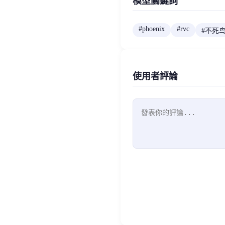
模型關鍵詞
#
phoenix
#
rvc
#
不死
使用者評論