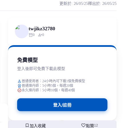
更新於
:
26/05/25
釋出於
:
26/05/25
布。如有滥用行为，该模型将永久停止公开！ 不死鸟的rvc模
uthorized scraping, republishing, model data cloning, or commercial re
twjikz32780
inventory_2
person_add
0
0
免費模型
登入後即可免費下載此模型
person
普通使用者：24小時內可下載1個免費模型
workspace_premium
普通煉丹師：5小時5個，每週20個
verified
永久煉丹師：5小時10個，每週40個
登入/註冊
bookmark
favorite
加入收藏
點贊
12