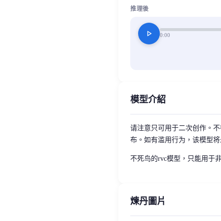
推理後
play_arrow
0:00
模型介紹
请注意只可用于二次创作。不
布。如有滥用行为，该模型将
不死鸟的rvc模型，只能用于
煉丹圖片