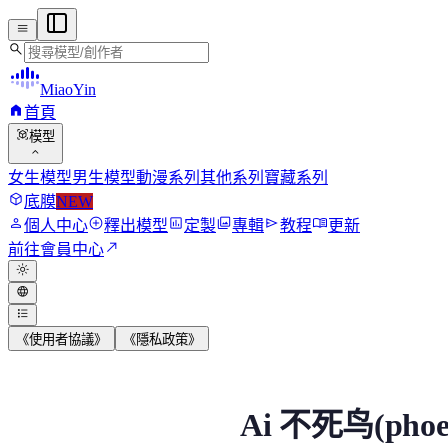
menu
search
MiaoYin
home
首頁
view_in_ar
模型
expand_more
女生模型
男生模型
動漫系列
其他系列
寶藏系列
deployed_code
底膜
NEW
person
add_circle
assessment
photo_library
send
menu_book
個人中心
釋出模型
定製
專輯
教程
更新
north_east
前往會員中心
light_mode
language
format_list_bulleted
《使用者協議》
《隱私政策》
Ai 不死鳥(phoenix)
Ai 不死鸟(phoe
請註意只可用於二次創作。不得創作