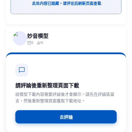
此处内容已隐藏，请评论后刷新页面查看.
妙音模型
inventory_2
person_add
0
0
chat_bubble
請評論後重新整理頁面下載
該模型下載內容需要評論後才會顯示。請先在評論區留
言，然後重新整理頁面獲取下載地址。
去評論