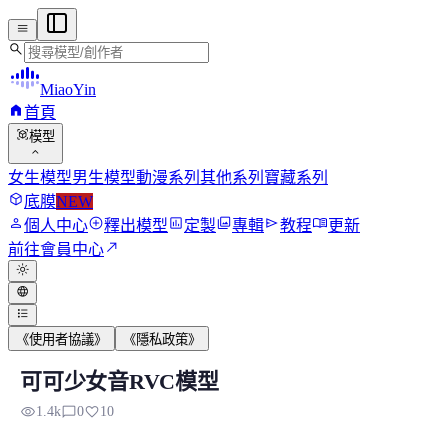
menu
search
MiaoYin
home
首頁
view_in_ar
模型
expand_more
女生模型
男生模型
動漫系列
其他系列
寶藏系列
deployed_code
底膜
NEW
person
add_circle
assessment
photo_library
send
menu_book
個人中心
釋出模型
定製
專輯
教程
更新
north_east
前往會員中心
light_mode
language
format_list_bulleted
《使用者協議》
《隱私政策》
可可少女音RVC模型
可可少女音RVC模型
visibility
chat_bubble_outline
favorite
1.4k
0
10
模型背景 該RVC模型來自網絡，妙音取名為可可少女音，感覺很.