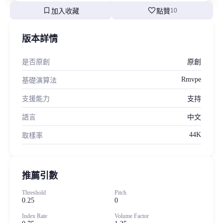
bookmark
favorite
加入收藏
點贊
10
版本詳情
是否原創
原創
Rmvpe
基礎演算法
支援能力
支持
語言
中文
44K
取樣率
推薦引數
Threshold
Pitch
0.25
0
Index Rate
Volume Factor