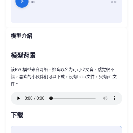
play_arrow
0:00
0:00
模型介紹
模型背景
该RVC模型来自网络，妙音取名为可可少女音，感觉很不
错，喜欢的小伙伴们可以下载，没有index文件，只有pth文
件。
下载