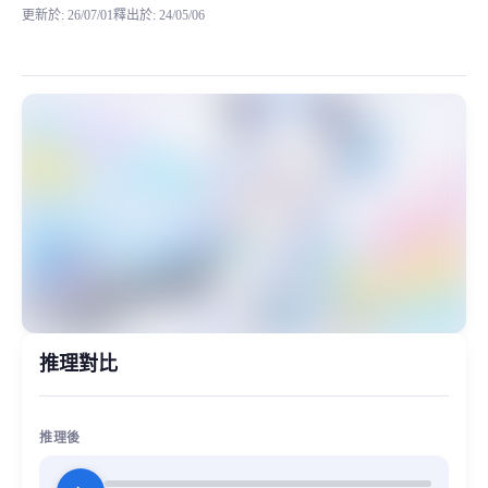
更新於
:
26/07/01
釋出於
:
24/05/06
模型背景 该RVC模型来自网络，妙音取名为可可少女音，感觉很不错，喜欢的小伙伴们可
MiaoYin Original Content. Official source: https://klrvc.com. Source:
rvc, 下载, 可可, 少女, 模型
女生模型, 模型工坊
推理對比
推理後