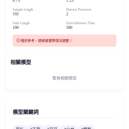
0.75
1.25
Sample Length
Harvest Processes
192
2
Fade Length
Extra Inference Time
100
500
info
僅供參考，請根據實際情況調整！
相關模型
暫無相關模型
模型關鍵詞
#
rvc