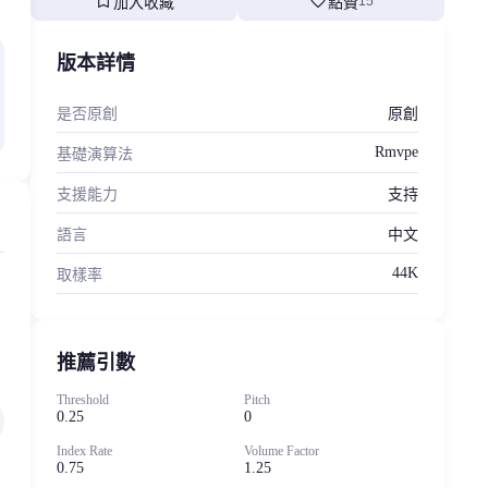
bookmark
favorite
加入收藏
點贊
15
版本詳情
是否原創
原創
Rmvpe
基礎演算法
支援能力
支持
語言
中文
44K
取樣率
推薦引數
Threshold
Pitch
0.25
0
Index Rate
Volume Factor
0.75
1.25