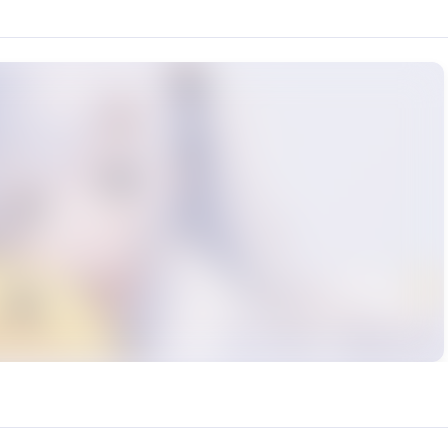
鱼少萝音，感觉很不错，喜欢的小伙伴们可以下载，没有index文件，只有pth文件。 
urce: https://klrvc.com. Source: https://klrvc.com/zh-TW/mxgf/419. Unau