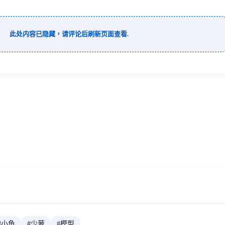
此处内容已隐藏，请评论后刷新页面查看.
#
小鱼
#
少萝
#
模型