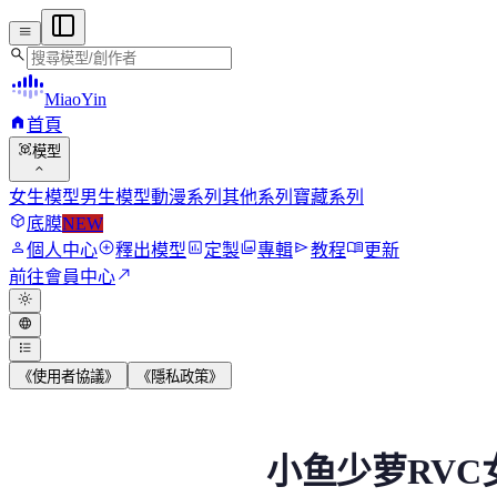
menu
search
MiaoYin
home
首頁
view_in_ar
模型
expand_more
女生模型
男生模型
動漫系列
其他系列
寶藏系列
deployed_code
底膜
NEW
person
add_circle
assessment
photo_library
send
menu_book
個人中心
釋出模型
定製
專輯
教程
更新
north_east
前往會員中心
light_mode
language
format_list_bulleted
《使用者協議》
《隱私政策》
小魚少蘿RVC女模型
小鱼少萝RVC
模型背景 該RVC模型來自網絡，妙