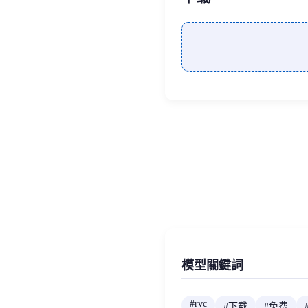
模型關鍵詞
#
rvc
#
下载
#
免费