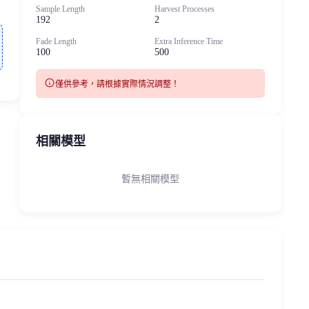
Sample Length
Harvest Processes
192
2
Fade Length
Extra Inference Time
100
500
info
僅供參考，請根據實際情況調整！
相關模型
暫無相關模型