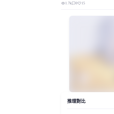
visibility
chat_bubble_outline
favorite
1.7k
0
15
模型背景 该RVC模型来自网络，妙音取名为小
MiaoYin Original Content. Official so
rvc, 下载, 免费, 小鱼, 少萝, 模型
女生模型, 模型工坊
推理對比