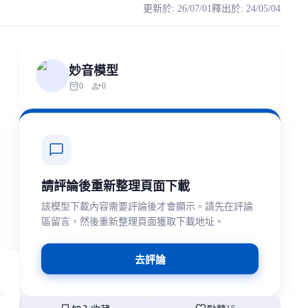
更新於
:
26/07/01
釋出於
:
24/05/04
https://apis.klrvc.com/wp-content/uploads/
thorized scraping, republishing, model data cloning, or commercial redi
妙音模型
inventory_2
person_add
0
0
chat_bubble
請評論後重新整理頁面下載
該模型下載內容需要評論後才會顯示。請先在評論
區留言，然後重新整理頁面獲取下載地址。
去評論