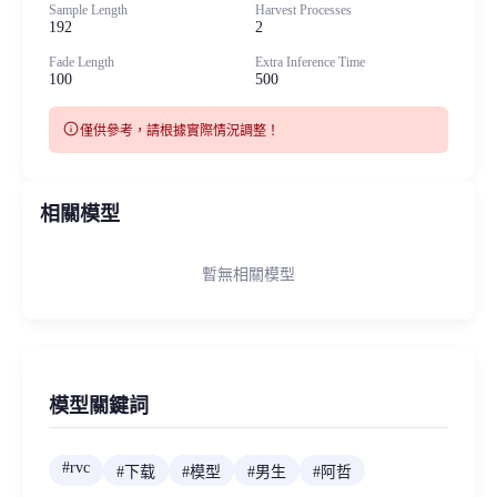
Sample Length
Harvest Processes
192
2
Fade Length
Extra Inference Time
100
500
info
僅供參考，請根據實際情況調整！
相關模型
暫無相關模型
模型關鍵詞
#
rvc
#
下载
#
模型
#
男生
#
阿哲