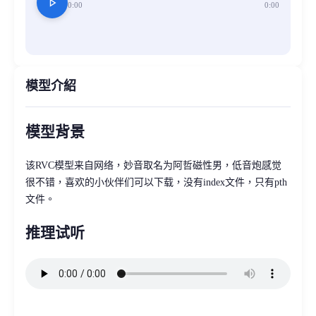
play_arrow
0:00
0:00
模型介紹
模型背景
该RVC模型来自网络，妙音取名为阿哲磁性男，低音炮感觉
很不错，喜欢的小伙伴们可以下载，没有index文件，只有pth
文件。
推理试听