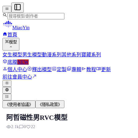
menu
search
MiaoYin
home
首頁
view_in_ar
模型
expand_more
女生模型
男生模型
動漫系列
其他系列
寶藏系列
deployed_code
底膜
NEW
person
add_circle
assessment
photo_library
send
menu_book
個人中心
釋出模型
定製
專輯
教程
更新
north_east
前往會員中心
light_mode
language
format_list_bulleted
《使用者協議》
《隱私政策》
阿哲磁性男RVC模型
阿哲磁性男RVC模型
visibility
chat_bubble_outline
favorite
2.1k
0
22
模型背景 該RVC模型來自網絡，妙音取名為阿哲磁性男，低音炮.