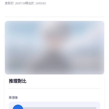
更新於
:
26/07/19
釋出於
:
24/05/03
模型背景 该RVC模型来自网络，妙音取名为阿哲磁性男，低音炮感觉很不错，喜欢的小伙伴
MiaoYin Original Content. Official source: https://klrvc.com. Source:
rvc, 下载, 模型, 男生, 阿哲
模型工坊, 男生模型
推理對比
推理後