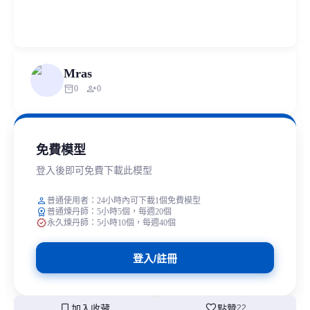
Mras
inventory_2
person_add
0
0
免費模型
登入後即可免費下載此模型
person
普通使用者：24小時內可下載1個免費模型
workspace_premium
普通煉丹師：5小時5個，每週20個
verified
永久煉丹師：5小時10個，每週40個
登入/註冊
bookmark
favorite
加入收藏
點贊
22