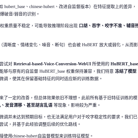
 hubert_base、chinese-hubert、改进自监督版本）在特征提取上的差异，
爆破音/弱音的识别。
RT 权重质量不稳定，可能导致推理阶段出现
口胡、吞字、咬字不准、辅音
清晰度、情绪变化、噪音、断句）也会被 HuBERT 放大或弱化，从而影
们尝试对
Retrieval-based-Voice-Conversion-WebUI
所使用的
HuBERT_base
与原有的自监督 HuBERT_base 权重保持兼容，我们特意
冻结了模型
微调，使其在保留基础特征的同时适应新的训练数据。
来了一定的改善，但总体效果依旧不理想。此前所有基于旧特征训练的模
乱、发音漂移、甚至胡言乱语
等现象，影响较为严重。
微调并未达到预期目标，也无法满足用户对于咬字稳定性的要求。我们已
尝试，并基于此经验调整后续的优化路线。
chinese-hubert自监督模型来训练特征模型。