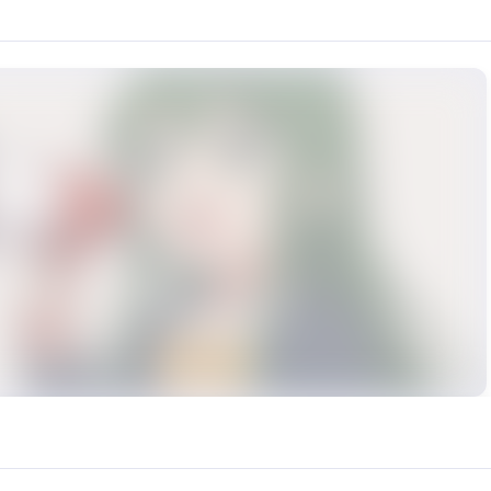
咬字】方面的表现提出了反馈。经过多次对比测试与技术分析，我们确认在
urce: https://klrvc.com. Source: https://klrvc.com/zh-TW/mxgf/3714. Una