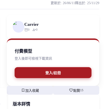
更新於
:
26/06/11
釋出於
:
25/11/29
 Retrieval-based-Voice-Conversion
uthorized scraping, republishing, model data cloning, or commercial re
Carrier
inventory_2
person_add
0
0
付費模型
登入後即可檢視下載資訊
登入/註冊
bookmark
favorite
加入收藏
點贊
15
版本詳情