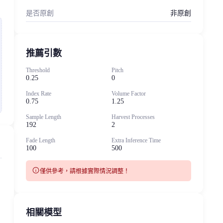
是否原創
非原創
推薦引數
Threshold
Pitch
0.25
0
Index Rate
Volume Factor
0.75
1.25
Sample Length
Harvest Processes
192
2
Fade Length
Extra Inference Time
100
500
info
僅供參考，請根據實際情況調整！
相關模型