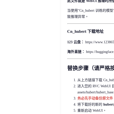
此文件就是 WebUI 推理时所依
当使用“Cn_hubert 训练
致推理异常。
Cn_hubert 下载地址
123 云盘：
https://www.12386
海外直链：
https://huggingfac
替换步骤（请严格
从上方链接下载 Cn_hub
进入您的 RVC WebU
assets/hubert/hubert_base
务必先手动备份原文件
将下载好的新的
hubert
重新启动 WebUI。