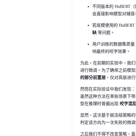
不同版本的 HuBERT（如
会直接影响模型对辅音/
若底模使用的 HuBE
缺
等问题。
用户训练的数据集质量（
响最终的咬字效果。
为此，在前期的实验中，我
进行微调。为了确保之前模型能够
的部分前置层
，仅对高层进行
然而在实际验证中我们发现：
虽然这种方法在某些场景下带
型在推理时普遍出现
咬字混
显然，这次基于层冻结策略的
判定该方向为一次失败的微调
之后我们不得不改变策略，直接使用