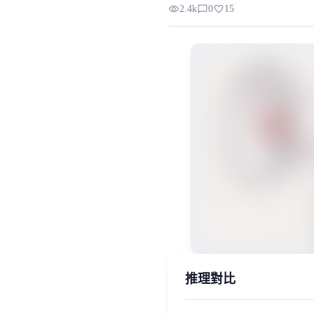
visibility
chat_bubble_outline
favorite
2.4k
0
15
近期，我们发现有部分用户对模型在【
MiaoYin Original Content. Official so
Cn_hubert, rvc, 咬字, 模型, 清晰
使用帮助
推理對比