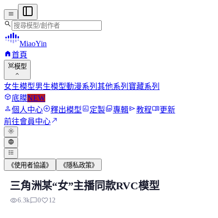
menu
search
MiaoYin
home
首頁
view_in_ar
模型
expand_more
女生模型
男生模型
動漫系列
其他系列
寶藏系列
deployed_code
底膜
NEW
person
add_circle
assessment
photo_library
send
menu_book
個人中心
釋出模型
定製
專輯
教程
更新
north_east
前往會員中心
light_mode
language
format_list_bulleted
《使用者協議》
《隱私政策》
三角洲某“女”主播同款RVC模型
三角洲某“女”主播同款RVC模型
visibility
chat_bubble_outline
favorite
6.3k
0
12
某十萬粉“女”主播同款RVC模型，這也是大家非常喜歡的少女音.