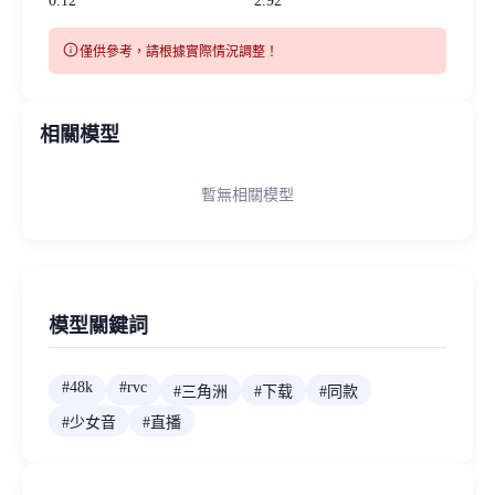
0.12
2.92
info
僅供參考，請根據實際情況調整！
相關模型
暫無相關模型
模型關鍵詞
#
48k
#
rvc
#
三角洲
#
下载
#
同款
#
少女音
#
直播