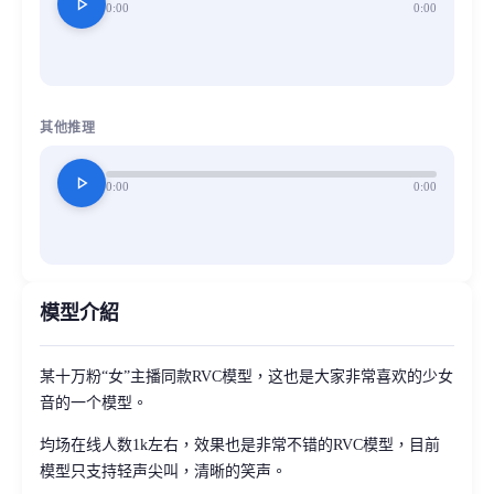
play_arrow
0:00
0:00
其他推理
play_arrow
0:00
0:00
模型介紹
某十万粉“女”主播同款RVC模型，这也是大家非常喜欢的少女
音的一个模型。
均场在线人数1k左右，效果也是非常不错的RVC模型，目前
模型只支持轻声尖叫，清晰的笑声。