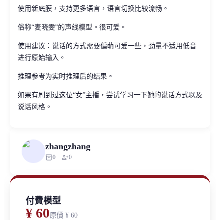
使用新底膜，支持更多语言，语言切换比较流畅。
俗称“麦晓雯”的声线模型。很可爱。
使用建议：说话的方式需要偏萌可爱一些，劲量不适用低音
进行原始输入。
推理参考为实时推理后的结果。
如果有刷到过这位“女”主播，尝试学习一下她的说话方式以及
说话风格。
zhangzhang
inventory_2
person_add
0
0
付費模型
¥ 60
原價
¥ 60