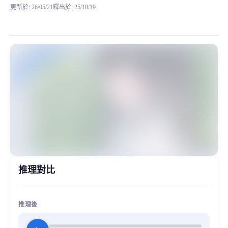
更新於
:
26/05/21
釋出於
:
25/10/19
某十万粉“女”主播同款RVC模型，这也是大家非常喜欢的少女
MiaoYin Original Content. Official source: https://klrvc.com. Source:
48k, rvc, 三角洲, 下载, 同款, 少女音, 直播
女生模型, 模型工坊
推理對比
推理後