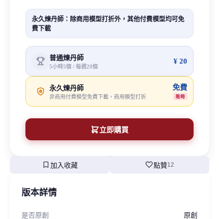
永久煉丹師：除商用模型打折外，其他付費模型均可免
費下載
普通煉丹師
¥ 20
5小時5個 / 每週20個
免費
永久煉丹師
非商用付費模型免費下載，商用模型打折
限時
立即購買
bookmark
favorite
加入收藏
點贊
12
版本詳情
是否原創
原創