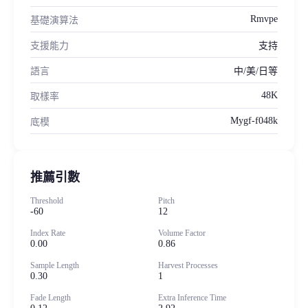
Rmvpe
基礎演算法
支援能力
支持
語言
中/美/日等
48K
取樣率
Mygf-f048k
底模
推薦引數
Threshold
Pitch
-60
12
Index Rate
Volume Factor
0.00
0.86
Sample Length
Harvest Processes
0.30
1
Fade Length
Extra Inference Time