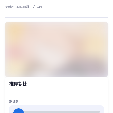
更新於
:
26/07/01
釋出於
:
24/11/15
該項目使用 GPT-SoVITS V2 項目訓練，使用請
MiaoYin Original Content. Official source: https://klrvc.com. Source:
Ai, GPT-SoVITS, 下載, 動漫, 夏目友人帳, 夏目貴志, 模型, 溫柔,
GPT-SoVITS, V2
推理對比
推理後