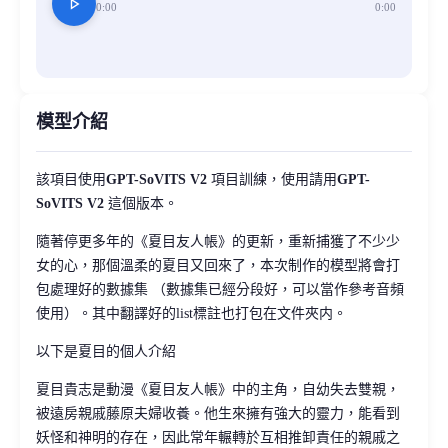
play_arrow
0:00
0:00
模型介紹
該項目使用
GPT-SoVITS V2
項目訓練，使用請用
GPT-
SoVITS V2
這個版本。
隨著停更多年的《夏目友人帳》的更新，重新捕獲了不少少
女的心，那個溫柔的夏目又回來了，本次制作的模型將會打
包處理好的數據集 （數據集已經分段好，可以當作參考音頻
使用）。其中翻譯好的list標註也打包在文件夾内。
以下是夏目的個人介紹
夏目貴志是動漫《夏目友人帳》中的主角，自幼失去雙親，
被遠房親戚藤原夫婦收養。他生來擁有強大的靈力，能看到
妖怪和神明的存在，因此常年輾轉於互相推卸責任的親戚之