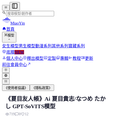
menu
search
MiaoYin
home
首頁
view_in_ar
模型
expand_more
女生模型
男生模型
動漫系列
其他系列
寶藏系列
deployed_code
底膜
NEW
person
add_circle
assessment
photo_library
send
menu_book
個人中心
釋出模型
定製
專輯
教程
更新
north_east
前往會員中心
light_mode
language
format_list_bulleted
《使用者協議》
《隱私政策》
《夏目友人帳》Ai 夏目貴志/なつめ たか
《夏目友人帳》Ai 夏目貴志/なつめ たかし G
し GPT-SoVITS模型
該項目使用GPT-SoVITS V2 項目訓練，使用請用GP...
visibility
chat_bubble_outline
favorite
719
0
12