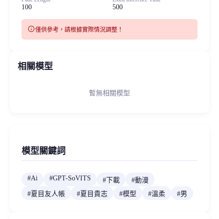
100
500
info
僅供參考，請根據實際情況調整！
相關模型
暫無相關模型
模型關鍵詞
#
Ai
#
GPT-SoVITS
#
下載
#
動漫
#
夏目友人帳
#
夏目貴志
#
模型
#
溫柔
#
男