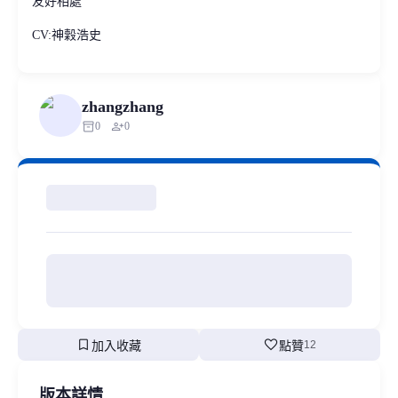
友好相處
CV:神穀浩史
zhangzhang
inventory_2
person_add
0
0
bookmark
favorite
加入收藏
點贊
12
版本詳情