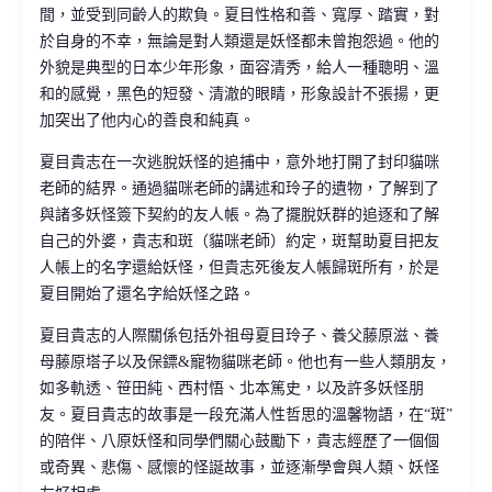
間，並受到同齡人的欺負。夏目性格和善、寬厚、踏實，對
於自身的不幸，無論是對人類還是妖怪都未曾抱怨過。他的
外貌是典型的日本少年形象，面容清秀，給人一種聰明、溫
和的感覺，黑色的短發、清澈的眼睛，形象設計不張揚，更
加突出了他内心的善良和純真。
夏目貴志在一次逃脫妖怪的追捕中，意外地打開了封印貓咪
老師的結界。通過貓咪老師的講述和玲子的遺物，了解到了
與諸多妖怪簽下契約的友人帳。為了擺脫妖群的追逐和了解
自己的外婆，貴志和斑（貓咪老師）約定，斑幫助夏目把友
人帳上的名字還給妖怪，但貴志死後友人帳歸斑所有，於是
夏目開始了還名字給妖怪之路。
夏目貴志的人際關係包括外祖母夏目玲子、養父藤原滋、養
母藤原塔子以及保鏢&寵物貓咪老師。他也有一些人類朋友，
如多軌透、笹田純、西村悟、北本篤史，以及許多妖怪朋
友。夏目貴志的故事是一段充滿人性哲思的溫馨物語，在“斑”
的陪伴、八原妖怪和同學們關心鼓勵下，貴志經歷了一個個
或奇異、悲傷、感懷的怪誕故事，並逐漸學會與人類、妖怪