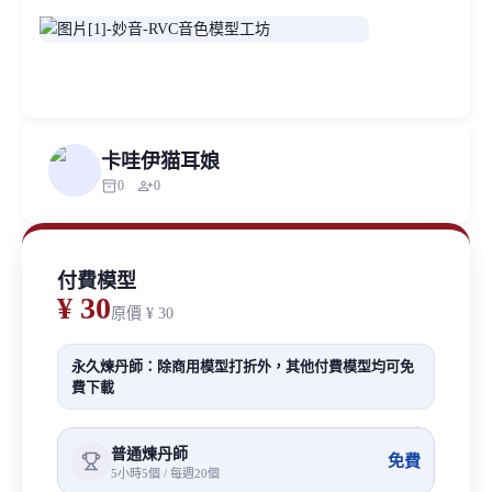
卡哇伊猫耳娘
inventory_2
person_add
0
0
付費模型
¥ 30
原價
¥ 30
永久煉丹師：除商用模型打折外，其他付費模型均可免
費下載
普通煉丹師
免費
5小時5個 / 每週20個