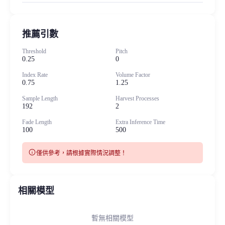
推薦引數
Threshold
Pitch
0.25
0
Index Rate
Volume Factor
0.75
1.25
Sample Length
Harvest Processes
192
2
Fade Length
Extra Inference Time
100
500
info
僅供參考，請根據實際情況調整！
相關模型
暫無相關模型