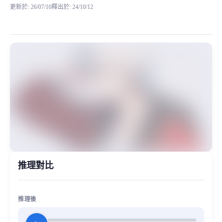
更新於
:
26/07/10
釋出於
:
24/10/12
我也制作了GPT-SoVITS模型，有需要的可以下载GPT模型，这个是
MiaoYin Original Content. Official source: https://klrvc.com. Source:
Ai, rvc, 下载, 夯大力, 情感, 模型, 男生
模型工坊, 男生模型, 精品模型
推理對比
推理後