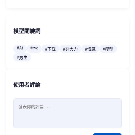
模型關鍵詞
#
Ai
#
rvc
#
下载
#
夯大力
#
情感
#
模型
#
男生
使用者評論