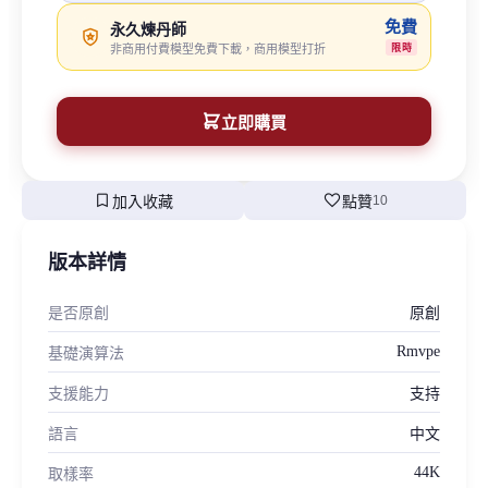
免費
永久煉丹師
非商用付費模型免費下載，商用模型打折
限時
立即購買
bookmark
favorite
加入收藏
點贊
10
版本詳情
是否原創
原創
Rmvpe
基礎演算法
支援能力
支持
語言
中文
44K
取樣率