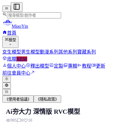
menu
search
MiaoYin
home
首頁
view_in_ar
模型
expand_more
女生模型
男生模型
動漫系列
其他系列
寶藏系列
deployed_code
底膜
NEW
person
add_circle
assessment
photo_library
send
menu_book
個人中心
釋出模型
定製
專輯
教程
更新
north_east
前往會員中心
light_mode
language
format_list_bulleted
《使用者協議》
《隱私政策》
Ai夯大力 深情版 RVC模型
Ai夯大力 深情版 RVC模型
visibility
chat_bubble_outline
favorite
995
0
10
我也制作了GPT-SoVITS模型，有需要的可以下載GPT模...