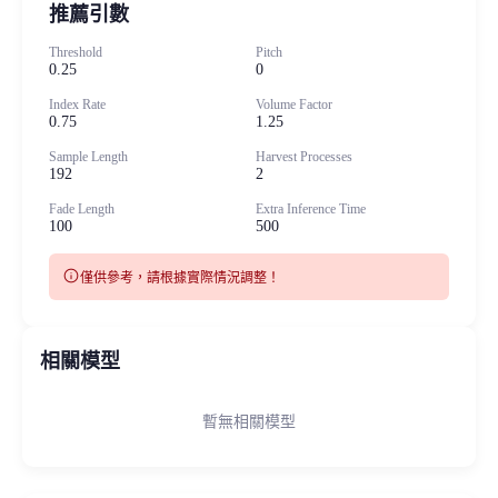
推薦引數
Threshold
Pitch
0.25
0
Index Rate
Volume Factor
0.75
1.25
Sample Length
Harvest Processes
192
2
Fade Length
Extra Inference Time
100
500
info
僅供參考，請根據實際情況調整！
相關模型
暫無相關模型