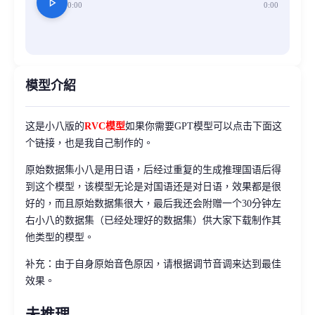
play_arrow
0:00
0:00
模型介紹
这是小八版的
RVC模型
如果你需要GPT模型可以点击下面这
个链接，也是我自己制作的。
原始数据集小八是用日语，后经过重复的生成推理国语后得
到这个模型，该模型无论是对国语还是对日语，效果都是很
好的，而且原始数据集很大，最后我还会附赠一个30分钟左
右小八的数据集（已经处理好的数据集）供大家下载制作其
他类型的模型。
补充：由于自身原始音色原因，请根据调节音调来达到最佳
效果。
未推理