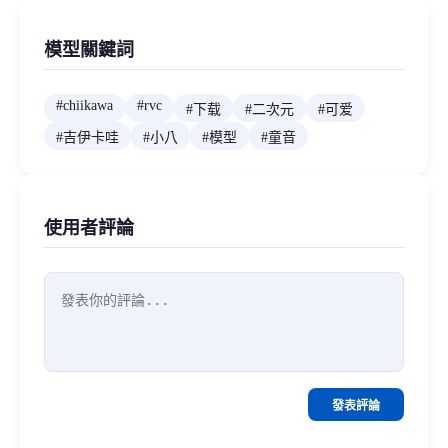
模型關鍵詞
#
chiikawa
#
rvc
#
下载
#
二次元
#
可爱
#
吉伊卡哇
#
小八
#
模型
#
童音
使用者評論
發表評論