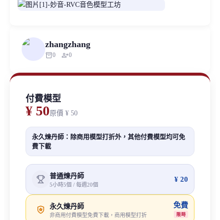
zhangzhang
inventory_2
person_add
0
0
付費模型
¥ 50
原價
¥ 50
永久煉丹師：除商用模型打折外，其他付費模型均可免
費下載
普通煉丹師
¥ 20
5小時5個 / 每週20個
免費
永久煉丹師
非商用付費模型免費下載，商用模型打折
限時