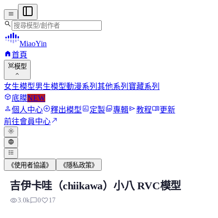
menu
search
MiaoYin
home
首頁
view_in_ar
模型
expand_more
女生模型
男生模型
動漫系列
其他系列
寶藏系列
deployed_code
底膜
NEW
person
add_circle
assessment
photo_library
send
menu_book
個人中心
釋出模型
定製
專輯
教程
更新
north_east
前往會員中心
light_mode
language
format_list_bulleted
《使用者協議》
《隱私政策》
吉伊卡哇（chiikawa）小八 RVC模型
吉伊卡哇（chiikawa）小八 RVC模型
visibility
chat_bubble_outline
favorite
3.0k
0
17
這是小八版的RVC模型如果你需要GPT模型可以点擊下面這個鏈.