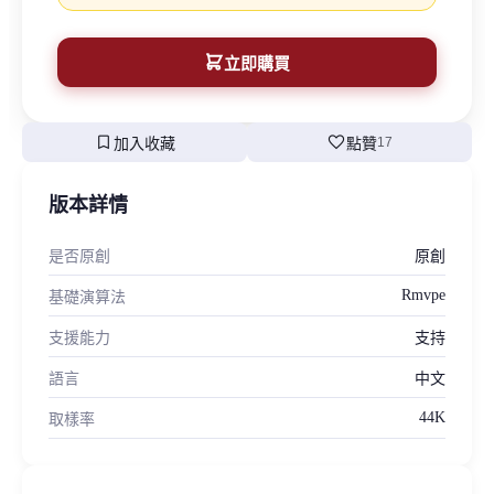
立即購買
bookmark
favorite
加入收藏
點贊
17
版本詳情
是否原創
原創
Rmvpe
基礎演算法
支援能力
支持
語言
中文
44K
取樣率