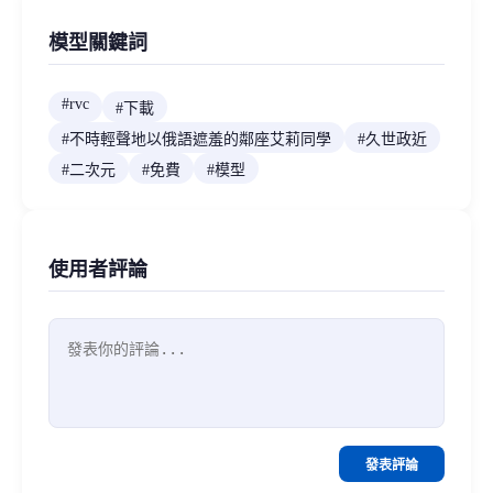
模型關鍵詞
#
rvc
#
下載
#
不時輕聲地以俄語遮羞的鄰座艾莉同學
#
久世政近
#
二次元
#
免費
#
模型
使用者評論
發表評論