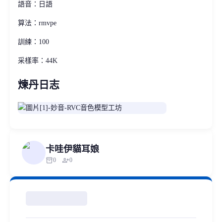
語音：日語
算法：rmvpe
訓練：100
采樣率：44K
煉丹日志
卡哇伊貓耳娘
inventory_2
person_add
0
0