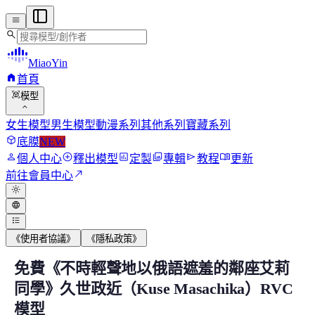
menu
search
MiaoYin
home
首頁
view_in_ar
模型
expand_more
女生模型
男生模型
動漫系列
其他系列
寶藏系列
deployed_code
底膜
NEW
person
add_circle
assessment
photo_library
send
menu_book
個人中心
釋出模型
定製
專輯
教程
更新
north_east
前往會員中心
light_mode
language
format_list_bulleted
《使用者協議》
《隱私政策》
免費《不時輕聲地以俄語遮羞的鄰座艾莉
免費《不時輕聲地以俄語遮羞的鄰座艾莉同學》久
同學》久世政近（Kuse Masachika）RVC
模型
以下是主角個人簡介 久世政近，原名周防政近，因父母離婚改姓久