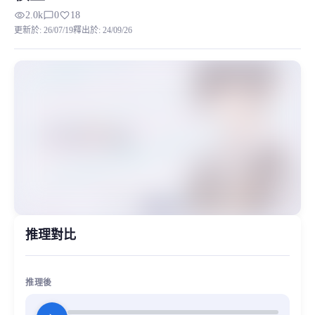
visibility
chat_bubble_outline
favorite
2.0k
0
18
以下是主角個人簡介 久世政近，原名周防政近，因父母離婚改姓久世，擁有不為人知的阿宅嗜
更新於
:
26/07/19
釋出於
:
24/09/26
MiaoYin Original Content. Official source: https://klrvc.com. Source:
rvc, 下載, 不時輕聲地以俄語遮羞的鄰座艾莉同學, 久世政近, 二次
模型工坊, 男生模型
推理對比
推理後