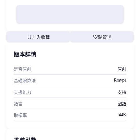
bookmark
favorite
加入收藏
點贊
18
版本詳情
是否原創
原創
Rmvpe
基礎演算法
支援能力
支持
語言
國語
44K
取樣率