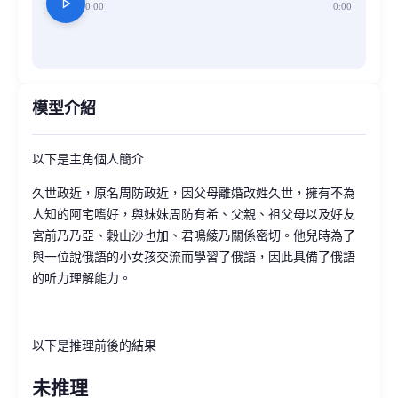
play_arrow
0:00
0:00
模型介紹
以下是主角個人簡介
久世政近，原名周防政近，因父母離婚改姓久世，擁有不為
人知的阿宅嗜好，與妹妹周防有希、父親、祖父母以及好友
宮前乃乃亞、穀山沙也加、君鳴綾乃關係密切。他兒時為了
與一位說俄語的小女孩交流而學習了俄語，因此具備了俄語
的听力理解能力。
以下是推理前後的結果
未推理