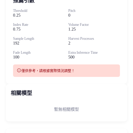
推薦引數
Threshold
Pitch
0.25
0
Index Rate
Volume Factor
0.75
1.25
Sample Length
Harvest Processes
192
2
Fade Length
Extra Inference Time
100
500
info
僅供參考，請根據實際情況調整！
相關模型
暫無相關模型