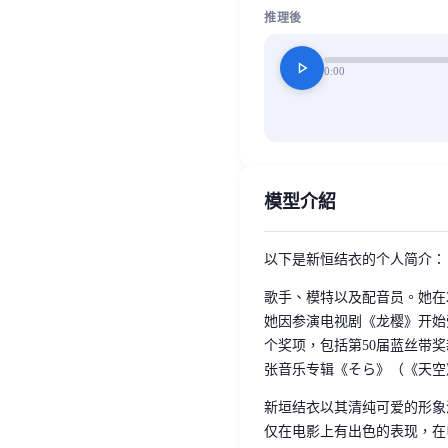
推理後
play_arrow
0:00
模型介紹
以下是新恒结衣的个人简介：
歌手、模特以及配音员。她在20
她因参演电视剧《龙樱》开始
个奖项，包括第50届蓝丝带
张音乐专辑《そら》（《天空
新垣结衣以其清纯可爱的形象
仅在电影上有出色的表现，在电