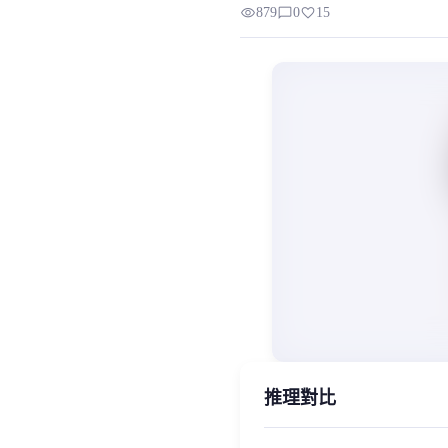
visibility
chat_bubble_outline
favorite
879
0
15
以下是新恒结衣的个人简介： 歌手、模特
MiaoYin Original Content. Official so
Aragaki Yui, rvc, 下载, 免费, 
女生模型, 模型工坊
推理對比