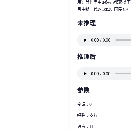
用》等作品中的演出都获得了观
目中新一代的Top20“国民女神
未推理
推理后
参数
变调：0
唱歌：支持
语言：日