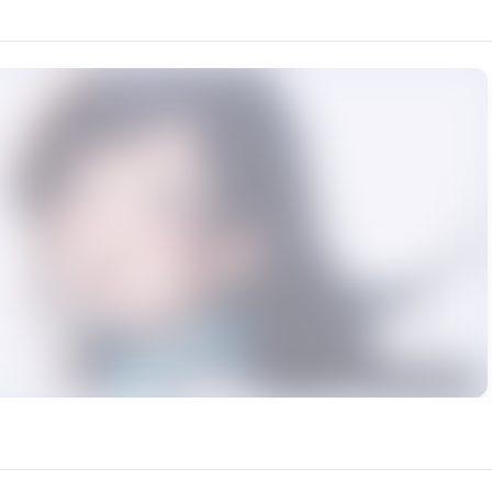
以及配音员。她在2001年通过参加《nicola》杂志模特儿比赛获得最优秀
urce: https://klrvc.com. Source: https://klrvc.com/zh-TW/mxgf/1891. Una
国民女神, 新恒结衣, 模型