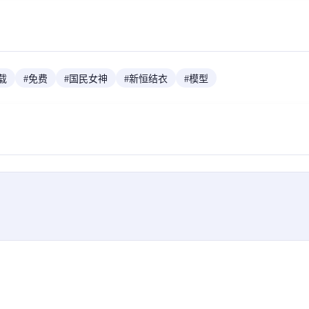
载
#
免费
#
国民女神
#
新恒结衣
#
模型