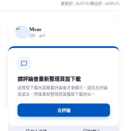
更新於
:
26/07/01
釋出於
:
24/09/25
奖而出道。2005年，她因参演电视剧《龙樱》开始受到关注。2007年，她
uthorized scraping, republishing, model data cloning, or commercial re
Mras
inventory_2
person_add
0
0
chat_bubble
請評論後重新整理頁面下載
該模型下載內容需要評論後才會顯示。請先在評論
區留言，然後重新整理頁面獲取下載地址。
去評論