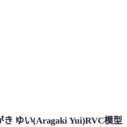
agaki Yui)RVC模型
ゆい(Aragaki Yui)RVC模型
模特以及配音員。她在200...