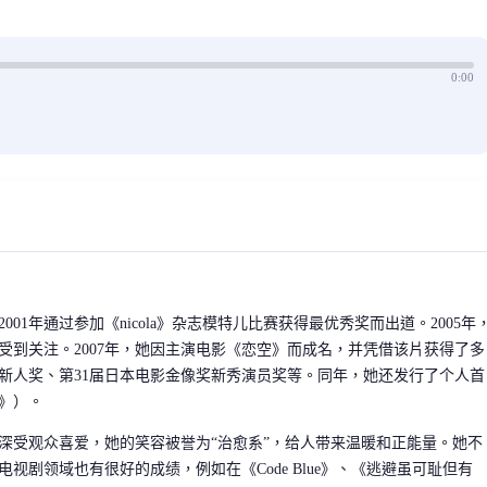
0:00
01年通过参加《nicola》杂志模特儿比赛获得最优秀奖而出道。2005年
受到关注。2007年，她因主演电影《恋空》而成名，并凭借该片获得了多
奖新人奖、第31届日本电影金像奖新秀演员奖等。同年，她还发行了个人首
》）。
深受观众喜爱，她的笑容被誉为“治愈系”，给人带来温暖和正能量。她不
视剧领域也有很好的成绩，例如在《Code Blue》、《逃避虽可耻但有