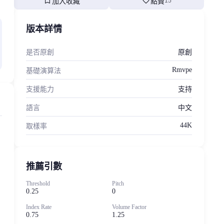
bookmark
favorite
加入收藏
點贊
15
版本詳情
是否原創
原創
Rmvpe
基礎演算法
支援能力
支持
語言
中文
44K
取樣率
，
推薦引數
Threshold
Pitch
0.25
0
Index Rate
Volume Factor
0.75
1.25