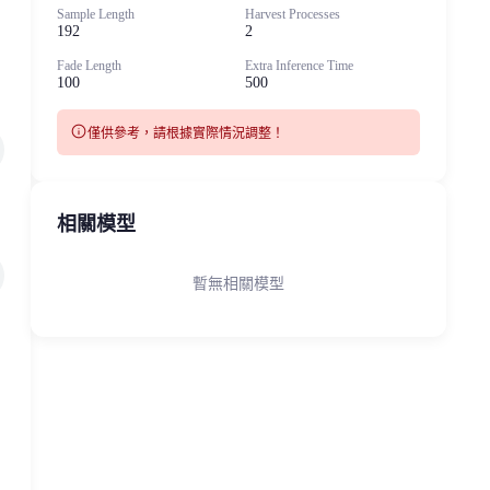
Sample Length
Harvest Processes
192
2
Fade Length
Extra Inference Time
100
500
info
僅供參考，請根據實際情況調整！
相關模型
暫無相關模型