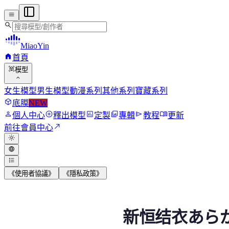
menu
search
MiaoYin
home
首頁
view_in_ar
模型
expand_more
女生模型
男生模型
動漫系列
其他系列
寶藏系列
deployed_code
底膜
NEW
person
add_circle
assessment
photo_library
send
menu_book
個人中心
釋出模型
定製
專輯
教程
更新
north_east
前往會員中心
light_mode
language
format_list_bulleted
《使用者協議》
《隱私政策》
新恒結衣あらがき ゆい(Ar
新恒结衣あらがき 
以下是新恒結衣的個人簡介： 歌手、