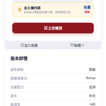
免費
永久煉丹師
非商用付費模型免費下載，商用模型打折
限時
立即購買
bookmark
favorite
加入收藏
點贊
11
版本詳情
是否原創
原創
Rmvpe
基礎演算法
支援能力
支持
語言
中文
44K
取樣率