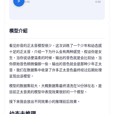
play_arrow
0:00
0:00
模型介紹
看见妙音的正太音模型很少，这次训练了一个少年和幼态感
十足的正太音，介绍一下为什么会有两种感觉，假设你是女
生，当你说话便温柔的时候，输出的音色就是会比较幼，当
你原始音色稍微偏御一些，输出的音色就会是那种少年正太
音，我们在数据集中收录了许多正太音色最终经过后期处理
呈现出该模型。
模型的数据集较大，大概数据集最终清洗在50分钟左右，是
目前正太音类的模型中表现效果很好的一个模型。
接下来我会放出不同效果小的推理前后效果。
幼态未推理