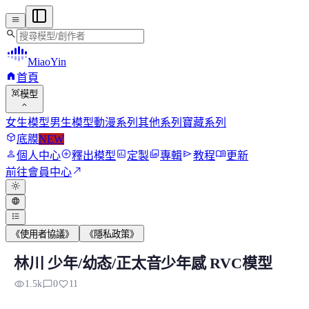
menu
search
MiaoYin
home
首頁
view_in_ar
模型
expand_more
女生模型
男生模型
動漫系列
其他系列
寶藏系列
deployed_code
底膜
NEW
person
add_circle
assessment
photo_library
send
menu_book
個人中心
釋出模型
定製
專輯
教程
更新
north_east
前往會員中心
light_mode
language
format_list_bulleted
《使用者協議》
《隱私政策》
林川 少年/幼态/正太音少年感 RVC模型
林川 少年/幼態/正太音少年感 RVC模型
visibility
chat_bubble_outline
favorite
1.5k
0
11
看見妙音的正太音模型很少，這次訓練了一個少年和幼態感十足的