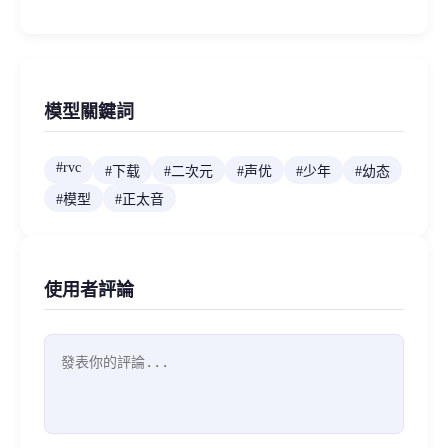
模型關鍵詞
#
rvc
#
下载
#
二次元
#
声优
#
少年
#
幼态
#
模型
#
正太音
使用者評論