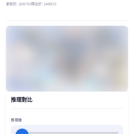
更新於
:
26/07/01
釋出於
:
24/09/23
看见妙音的正太音模型很少，这次训练了一个少年和幼态感十足的正太音，介绍一下为什么会
MiaoYin Original Content. Official source: https://klrvc.com. Source:
rvc, 下载, 二次元, 声优, 少年, 幼态, 模型, 正太音
女生模型, 模型工坊
推理對比
推理後