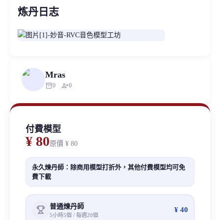
炼丹日志
Mras
inventory_2
person_add
0
0
付費模型
¥ 80
原價
¥ 80
永久煉丹師：除商用模型打折外，其他付費模型均可免
費下載
普通煉丹師
¥ 40
5小時5個 / 每週20個