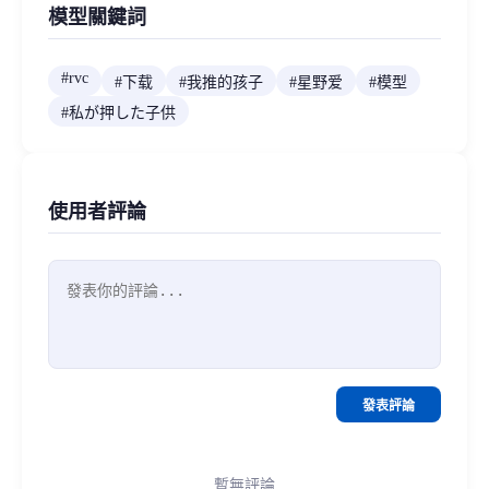
模型關鍵詞
#
rvc
#
下载
#
我推的孩子
#
星野爱
#
模型
#
私が押した子供
使用者評論
發表評論
暫無評論