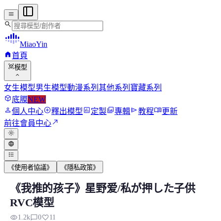
menu
search
MiaoYin
home
首頁
view_in_ar
模型
expand_more
女生模型
男生模型
動漫系列
其他系列
寶藏系列
deployed_code
底膜
NEW
person
add_circle
assessment
photo_library
send
menu_book
個人中心
釋出模型
定製
專輯
教程
更新
north_east
前往會員中心
light_mode
language
format_list_bulleted
《使用者協議》
《隱私政策》
《我推的孩子》星野爱/私が押した子供
《我推的孩子》星野愛/私が押した子供R
RVC模型
以下是星野愛人物簡介 星野愛是漫畫《我推的孩子》中的一個非常
visibility
chat_bubble_outline
favorite
1.2k
0
11