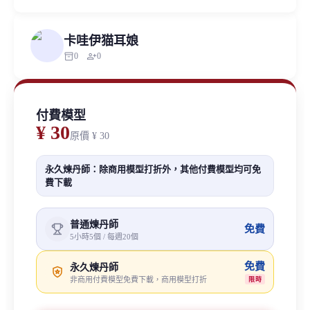
卡哇伊猫耳娘
inventory_2
person_add
0
0
付費模型
¥ 30
原價
¥ 30
永久煉丹師：除商用模型打折外，其他付費模型均可免
費下載
普通煉丹師
免費
5小時5個 / 每週20個
免費
永久煉丹師
非商用付費模型免費下載，商用模型打折
限時