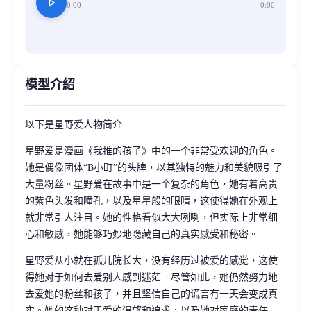
play_arrow
0:00
0:00
模型介紹
以下是星野爱人物简介
星野爱是漫画《我推的孩子》中的一个非常受欢迎的角色。
她是偶像团体“B小町”的头牌，以其独特的魅力和美貌吸引了
大量粉丝。星野爱在故事中是一个复杂的角色，她有着高贵
的紫色头发和瞳孔，以及星星般的眼睛，这使得她在外观上
就非常引人注目。她的性格看似大大咧咧，但实际上非常细
心和敏感，她能够巧妙地隐藏自己的真实感受和秘密。
星野爱从小就在孤儿院长大，没有经历过被爱的感觉，这使
得她对于如何去爱别人感到迷茫。尽管如此，她仍然努力地
去爱她的粉丝和孩子，并且坚信自己的谎言有一天会变成真
实。她的这种对于爱的渴望和追求，以及她对家庭的责任