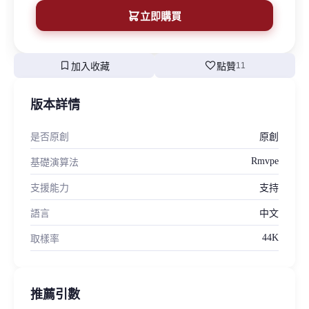
立即購買
bookmark
favorite
加入收藏
點贊
11
版本詳情
是否原創
原創
Rmvpe
基礎演算法
支援能力
支持
語言
中文
44K
取樣率
推薦引數