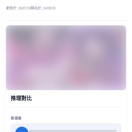
更新於
:
26/07/10
釋出於
:
24/09/19
以下是星野爱人物简介 星野爱是漫画《我推的孩子》中的一个非常受欢迎的角
MiaoYin Original Content. Official source: https://klrvc.com. Source:
rvc, 下载, 我推的孩子, 星野爱, 模型, 私が押した子供
女生模型, 模型工坊, 精品模型
推理對比
推理後