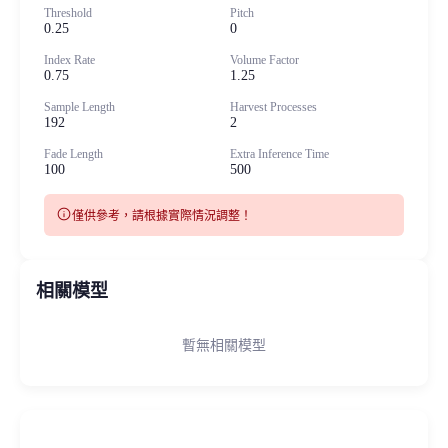
Threshold
Pitch
0.25
0
Index Rate
Volume Factor
0.75
1.25
Sample Length
Harvest Processes
192
2
Fade Length
Extra Inference Time
100
500
info
僅供參考，請根據實際情況調整！
相關模型
暫無相關模型