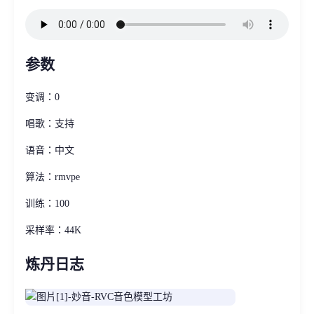
参数
变调：0
唱歌：支持
语音：中文
算法：rmvpe
训练：100
采样率：44K
炼丹日志