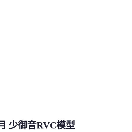
音RVC模型
月 少御音RVC模型
沒給大家更新精品模型了，今天...