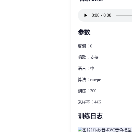
参数
变调：0
唱歌：支持
语言：中
算法：rmvpe
训练：200
采样率：44K
训练日志