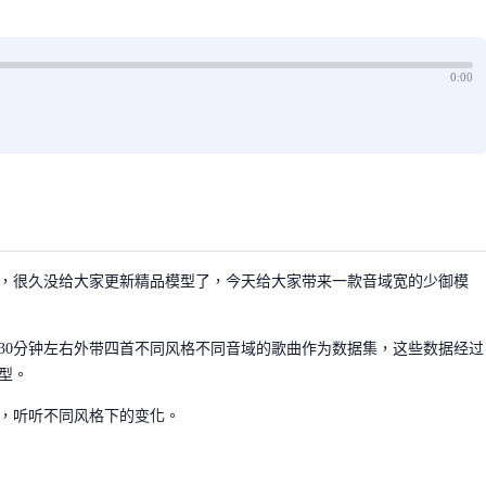
0:00
，很久没给大家更新精品模型了，今天给大家带来一款音域宽的少御模
30分钟左右外带四首不同风格不同音域的歌曲作为数据集，这些数据经过
型。
，听听不同风格下的变化。