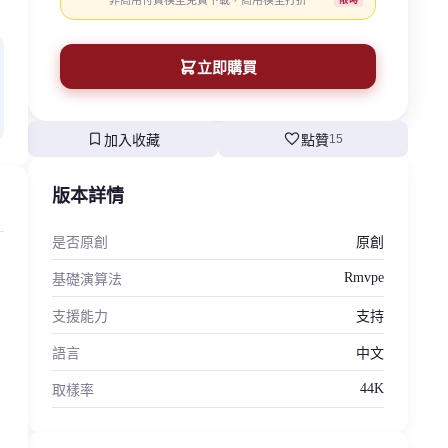
非商用付費模型免費下載，商用模型打折
立即購買
bookmark
favorite
加入收藏
點贊
15
版本詳情
是否原創
原創
Rmvpe
基礎演算法
支援能力
支持
語言
中文
44K
取樣率