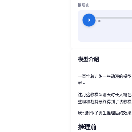
推理後
play_arrow
0:00
模型介紹
一直忙着训练一些动漫的模型
型。
沈月这款模型聊天时长大概在
整理和裁剪最终得到了该款模
我也制作了男生推理后的效果
推理前