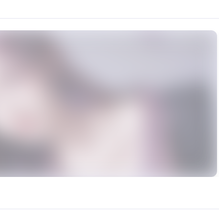
型了，今天给大家带来一款音域宽的少御模型。 沈月这款模型聊天时长大概在30分钟左右外带四首不同
urce: https://klrvc.com. Source: https://klrvc.com/zh-TW/mxgf/1254. Una