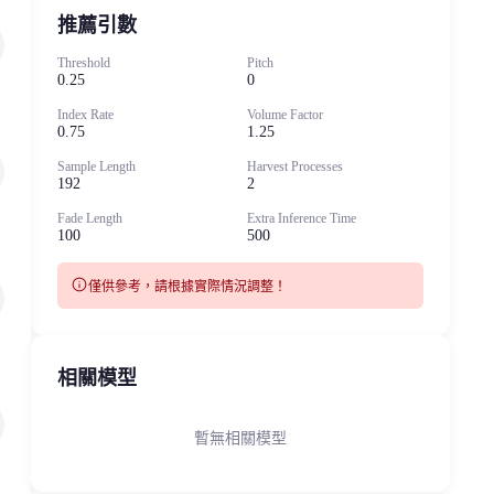
推薦引數
Threshold
Pitch
0.25
0
Index Rate
Volume Factor
0.75
1.25
Sample Length
Harvest Processes
192
2
Fade Length
Extra Inference Time
100
500
info
僅供參考，請根據實際情況調整！
相關模型
暫無相關模型