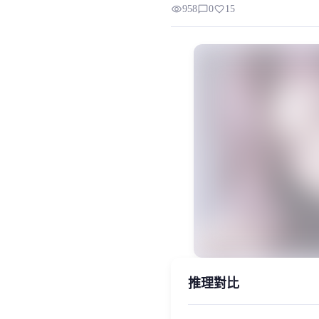
visibility
chat_bubble_outline
favorite
958
0
15
一直忙着训练一些动漫的模型，很久没给大家更新精品模
MiaoYin Original Content. Official so
rvc, 下载, 全音域, 少御, 模型, 沈月
女生模型, 模型工坊, 精品模型
推理對比