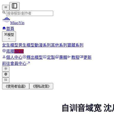
menu
search
MiaoYin
home
首頁
view_in_ar
模型
expand_more
女生模型
男生模型
動漫系列
其他系列
寶藏系列
deployed_code
底膜
NEW
person
add_circle
assessment
photo_library
send
menu_book
個人中心
釋出模型
定製
專輯
教程
更新
north_east
前往會員中心
light_mode
language
format_list_bulleted
《使用者協議》
《隱私政策》
自訓音域寬 沈月 少禦
自训音域宽 沈
一直忙著訓練一些動漫的模型，很久