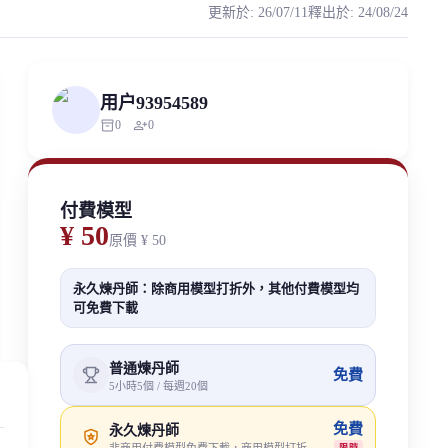
更新於
:
26/07/11
釋出於
:
24/08/24
风格不同音域的歌曲作为数据集，这些数据经过整理和裁剪最终得到了该款模型。 我也制作了男生推理后
uthorized scraping, republishing, model data cloning, or commercial re
用户93954589
inventory_2
person_add
0
0
付費模型
¥ 50
原價
¥ 50
永久煉丹師：除商用模型打折外，其他付費模型均
可免費下載
普通煉丹師
免費
5小時5個 / 每週20個
免費
永久煉丹師
限時