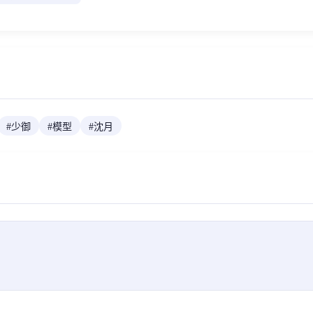
#
少御
#
模型
#
沈月