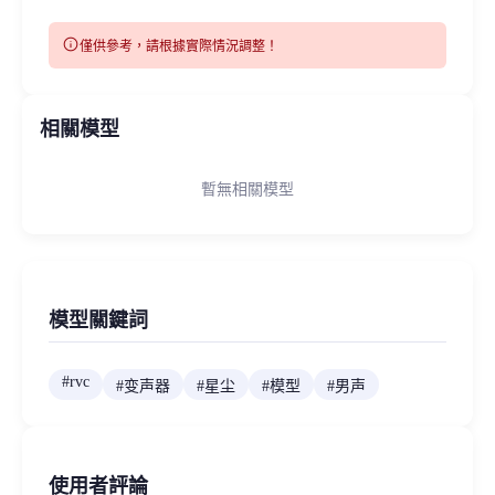
info
僅供參考，請根據實際情況調整！
相關模型
暫無相關模型
模型關鍵詞
#
rvc
#
变声器
#
星尘
#
模型
#
男声
使用者評論