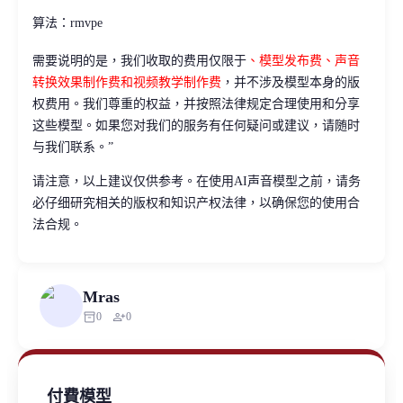
算法：rmvpe
需要说明的是，我们收取的费用仅限于
、模型发布费、声音
转换效果制作费和视频教学制作费
，并不涉及模型本身的版
权费用。我们尊重的权益，并按照法律规定合理使用和分享
这些模型。如果您对我们的服务有任何疑问或建议，请随时
与我们联系。”
请注意，以上建议仅供参考。在使用AI声音模型之前，请务
必仔细研究相关的版权和知识产权法律，以确保您的使用合
法合规。
Mras
inventory_2
person_add
0
0
付費模型