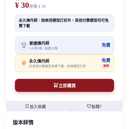
¥ 30
原價
¥ 30
永久煉丹師：除商用模型打折外，其他付費模型均可免
費下載
普通煉丹師
免費
5小時5個 / 每週20個
免費
永久煉丹師
非商用付費模型免費下載，商用模型打折
限時
立即購買
bookmark
favorite
加入收藏
點贊
9
版本詳情