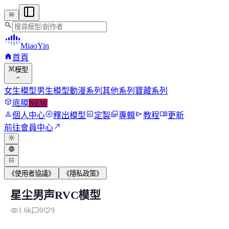
menu
search
MiaoYin
home
首頁
view_in_ar
模型
expand_more
女生模型
男生模型
動漫系列
其他系列
寶藏系列
deployed_code
底膜
NEW
person
add_circle
assessment
photo_library
send
menu_book
個人中心
釋出模型
定製
專輯
教程
更新
north_east
前往會員中心
light_mode
language
format_list_bulleted
《使用者協議》
《隱私政策》
星尘男声RVC模型
星塵男聲RVC模型
visibility
chat_bubble_outline
favorite
1.6k
0
9
模型背景 妙音自制RVC模型，目前體驗很好的一款男生模型包，.