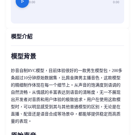
play_arrow
0:00
0:00
模型介紹
模型背景
妙音自制RVC模型，目前体验很好的一款男生模型包，200多
条超过10分钟原始数据集，比肩金牌男主播音色，这款模型
的精细制作体现在每一个细节上。从声音的饱满度到语调的
自然流畅，从情感的丰富表达到语音的清晰度，无一不展现
出开发者对音质和用户体验的极致追求。用户在使用这款模
型时，可以明显感受到其与其他普通模型的区别，无论是在
直播、配音还是语音合成等场景中，都能够提供稳定而高质
量的表现。