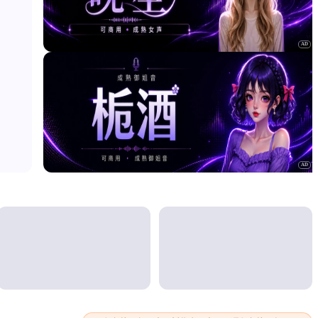
AD
AD