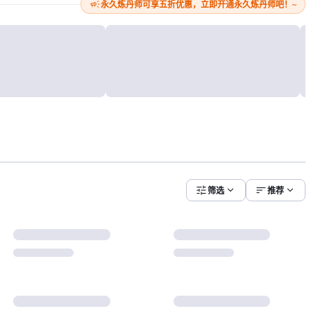
campaign
永久炼丹师可享五折优惠，立即开通永久炼丹师吧！~
tune
expand_more
sort
expand_more
筛选
推荐