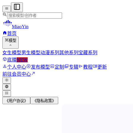
menu
search
MiaoYin
home
首页
view_in_ar
模型
expand_more
女生模型
男生模型
动漫系列
其他系列
宝藏系列
deployed_code
底膜
NEW
person
add_circle
assessment
photo_library
send
menu_book
个人中心
发布模型
定制
专辑
教程
更新
north_east
前往会员中心
light_mode
language
format_list_bulleted
《用户协议》
《隐私政策》
MiaoYin RVC Vo