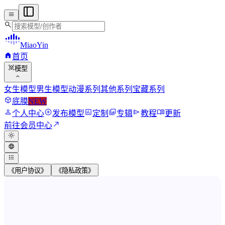
menu
search
MiaoYin
home
首页
view_in_ar
模型
expand_more
女生模型
男生模型
动漫系列
其他系列
宝藏系列
deployed_code
底膜
NEW
person
add_circle
assessment
photo_library
send
menu_book
个人中心
发布模型
定制
专辑
教程
更新
north_east
前往会员中心
light_mode
language
format_list_bulleted
《用户协议》
《隐私政策》
MiaoYin RVC Voice Model Wor