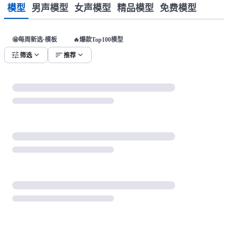
模型
男声模型
女声模型
精品模型
免费模型
🤩每周新选·模板
🔥爆款Top100模型
tune
expand_more
sort
expand_more
筛选
推荐