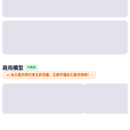
商用模型
可商用
campaign
永久炼丹师可享五折优惠，立即开通永久炼丹师吧！~